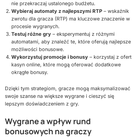
nie przekraczaj ustalonego budżetu.
Wybieraj automaty z najlepszymi RTP
– wskaźnik
zwrotu dla gracza (RTP) ma kluczowe znaczenie w
procesie wygranych.
Testuj różne gry
– eksperymentuj z różnymi
automatami, aby znaleźć te, które oferują najlepsze
możliwości bonusowe.
Wykorzystuj promocje i bonusy
– korzystaj z ofert
kasyn online, które mogą oferować dodatkowe
okrągłe bonusy.
Dzięki tym strategiom, gracze mogą maksymalizować
swoje szanse na większe wygrane i cieszyć się
lepszym doświadczeniem z gry.
Wygrane a wpływ rund
bonusowych na graczy