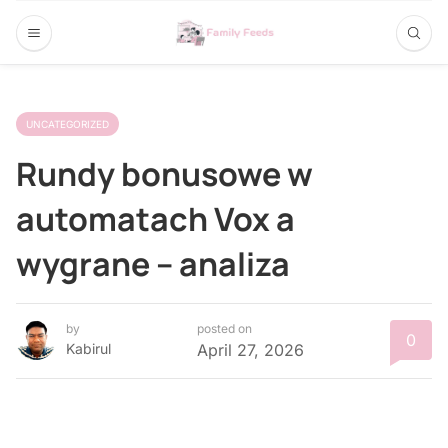
UNCATEGORIZED
Rundy bonusowe w
automatach Vox a
wygrane – analiza
by
posted on
0
Kabirul
April 27, 2026