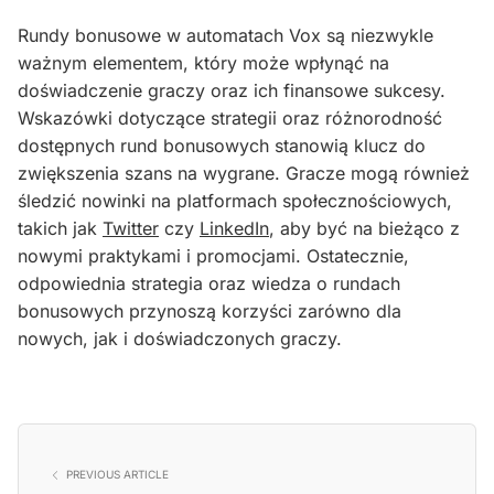
Rundy bonusowe w automatach Vox są niezwykle
ważnym elementem, który może wpłynąć na
doświadczenie graczy oraz ich finansowe sukcesy.
Wskazówki dotyczące strategii oraz różnorodność
dostępnych rund bonusowych stanowią klucz do
zwiększenia szans na wygrane. Gracze mogą również
śledzić nowinki na platformach społecznościowych,
takich jak
Twitter
czy
LinkedIn
, aby być na bieżąco z
nowymi praktykami i promocjami. Ostatecznie,
odpowiednia strategia oraz wiedza o rundach
bonusowych przynoszą korzyści zarówno dla
nowych, jak i doświadczonych graczy.
PREVIOUS ARTICLE