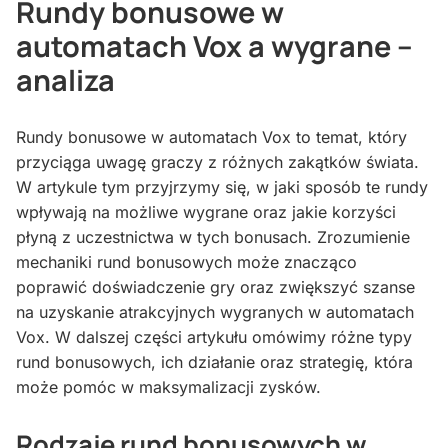
Rundy bonusowe w
automatach Vox a wygrane –
analiza
Rundy bonusowe w automatach Vox to temat, który
przyciąga uwagę graczy z różnych zakątków świata.
W artykule tym przyjrzymy się, w jaki sposób te rundy
wpływają na możliwe wygrane oraz jakie korzyści
płyną z uczestnictwa w tych bonusach. Zrozumienie
mechaniki rund bonusowych może znacząco
poprawić doświadczenie gry oraz zwiększyć szanse
na uzyskanie atrakcyjnych wygranych w automatach
Vox. W dalszej części artykułu omówimy różne typy
rund bonusowych, ich działanie oraz strategię, która
może pomóc w maksymalizacji zysków.
Rodzaje rund bonusowych w