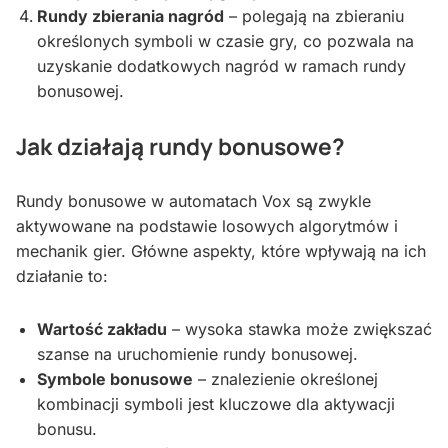
Rundy zbierania nagród
– polegają na zbieraniu
określonych symboli w czasie gry, co pozwala na
uzyskanie dodatkowych nagród w ramach rundy
bonusowej.
Jak działają rundy bonusowe?
Rundy bonusowe w automatach Vox są zwykle
aktywowane na podstawie losowych algorytmów i
mechanik gier. Główne aspekty, które wpływają na ich
działanie to:
Wartość zakładu
– wysoka stawka może zwiększać
szanse na uruchomienie rundy bonusowej.
Symbole bonusowe
– znalezienie określonej
kombinacji symboli jest kluczowe dla aktywacji
bonusu.