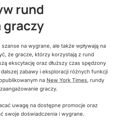
yw rund
 graczy
 szanse na wygrane, ale także wpływają na
, że gracze, którzy korzystają z rund
zą ekscytację oraz dłuższy czas spędzony
alszej zabawy i eksploracji różnych funkcji
 opublikowanym na
New York Times
, rundy
zaangażowanie graczy.
racać uwagę na dostępne promocje oraz
 swoje doświadczenia i wygrane.