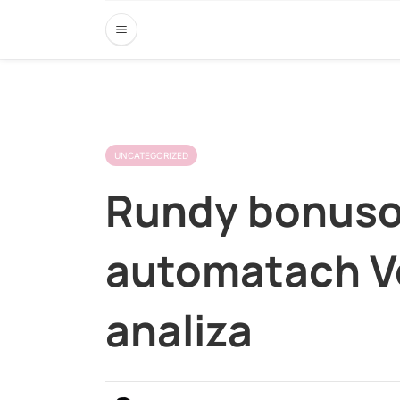
UNCATEGORIZED
Rundy bonus
automatach V
analiza