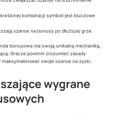
może zwiększać szanse na uruchomienie
określonej kombinacji symboli jest kluczowe
szają szanse na bonusy po dłuższej grze.
unda bonusowa ma swoją unikalną mechanikę,
ującą. Gracze powinni zrozumieć zasady
aby maksymalizować swoje szanse na zyski.
kszające wygrane
usowych