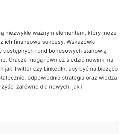
ą niezwykle ważnym elementem, który może
az ich finansowe sukcesy. Wskazówki
ość dostępnych rund bonusowych stanowią
ne. Gracze mogą również śledzić nowinki na
ch jak
Twitter
czy
LinkedIn
, aby być na bieżąco
tatecznie, odpowiednia strategia oraz wiedza
yści zarówno dla nowych, jak i