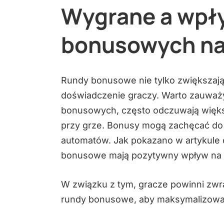
Wygrane a wpł
bonusowych na
Rundy bonusowe nie tylko zwiększają
doświadczenie graczy. Warto zauważyć
bonusowych, często odczuwają więks
przy grze. Bonusy mogą zachęcać do d
automatów. Jak pokazano w artykule
bonusowe mają pozytywny wpływ na 
W związku z tym, gracze powinni zw
rundy bonusowe, aby maksymalizować