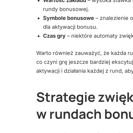
Wartość zakładu
– wysoka stawka 
rundy bonusowej.
Symbole bonusowe
– znalezienie 
dla aktywacji bonusu.
Czas gry
– niektóre automaty zwięk
Warto również zauważyć, że każda r
co czyni grę jeszcze bardziej ekscyt
aktywacji i działania każdej z rund, 
Strategie zwię
w rundach bon