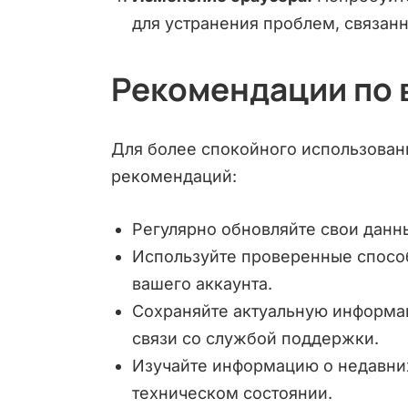
для устранения проблем, связа
Рекомендации по 
Для более спокойного использовани
рекомендаций:
Регулярно обновляйте свои данны
Используйте проверенные способ
вашего аккаунта.
Сохраняйте актуальную информац
связи со службой поддержки.
Изучайте информацию о недавних
техническом состоянии.