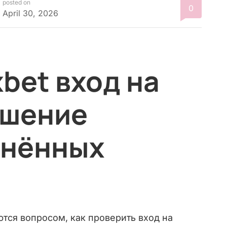
posted on
0
April 30, 2026
bet вход на
ешение
анённых
тся вопросом, как проверить вход на