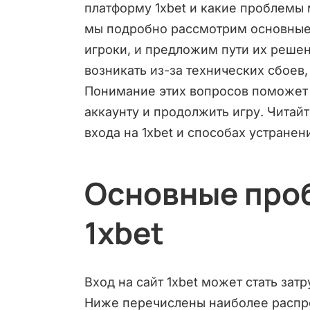
платформу 1xbet и какие проблемы м
мы подробно рассмотрим основные 
игроки, и предложим пути их решен
возникать из-за технических сбоев
Понимание этих вопросов поможет 
аккаунту и продолжить игру. Читай
входа на 1xbet и способах устране
Основные проб
1xbet
Вход на сайт 1xbet может стать за
Ниже перечислены наиболее распр