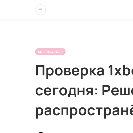
UNCATEGORIZED
Проверка 1xb
сегодня: Реш
распростран