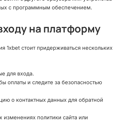
нных с программным обеспечением.
входу на платформу
я 1xbet стоит придерживаться нескольких
е для входа.
ы оплаты и следите за безопасностью
ию о контактных данных для обратной
 изменениях политики сайта или