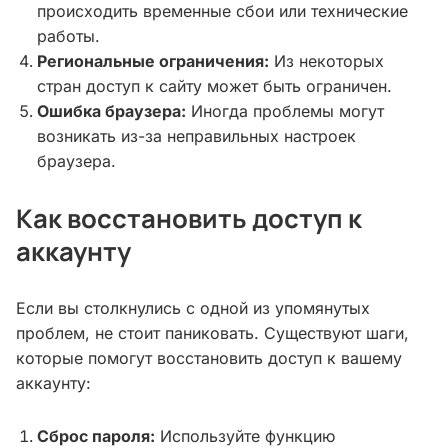
происходить временные сбои или технические
работы.
Региональные ограничения:
Из некоторых
стран доступ к сайту может быть ограничен.
Ошибка браузера:
Иногда проблемы могут
возникать из-за неправильных настроек
браузера.
Как восстановить доступ к
аккаунту
Если вы столкнулись с одной из упомянутых
проблем, не стоит паниковать. Существуют шаги,
которые помогут восстановить доступ к вашему
аккаунту:
Сброс пароля:
Используйте функцию