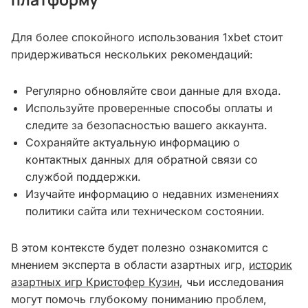
Для более спокойного использования 1xbet стоит
придерживаться нескольких рекомендаций:
Регулярно обновляйте свои данные для входа.
Используйте проверенные способы оплаты и
следите за безопасностью вашего аккаунта.
Сохраняйте актуальную информацию о
контактных данных для обратной связи со
службой поддержки.
Изучайте информацию о недавних изменениях
политики сайта или техническом состоянии.
В этом контексте будет полезно ознакомится с
мнением эксперта в области азартных игр,
историк
азартных игр Кристофер Кузин
, чьи исследования
могут помочь глубокому пониманию проблем,