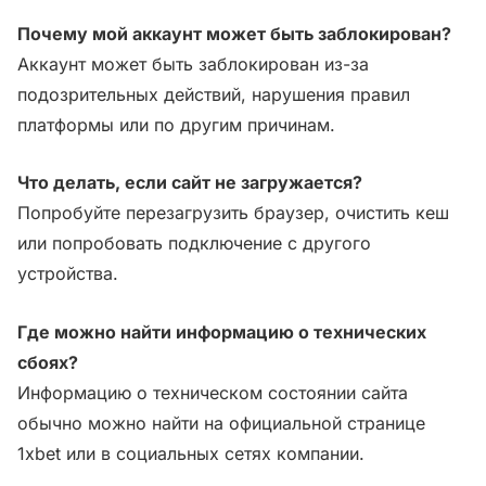
Почему мой аккаунт может быть заблокирован?
Аккаунт может быть заблокирован из-за
подозрительных действий, нарушения правил
платформы или по другим причинам.
Что делать, если сайт не загружается?
Попробуйте перезагрузить браузер, очистить кеш
или попробовать подключение с другого
устройства.
Где можно найти информацию о технических
сбоях?
Информацию о техническом состоянии сайта
обычно можно найти на официальной странице
1xbet или в социальных сетях компании.