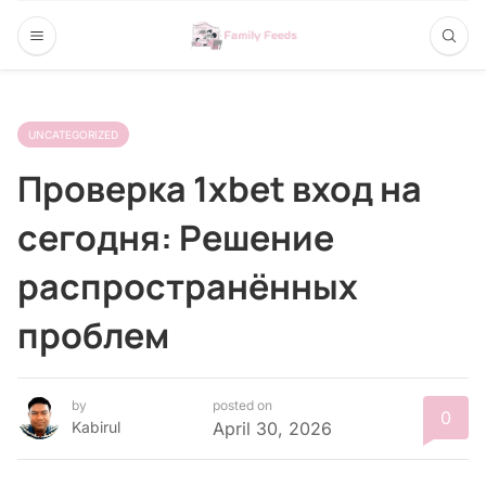
UNCATEGORIZED
Проверка 1xbet вход на
сегодня: Решение
распространённых
проблем
by
posted on
0
Kabirul
April 30, 2026