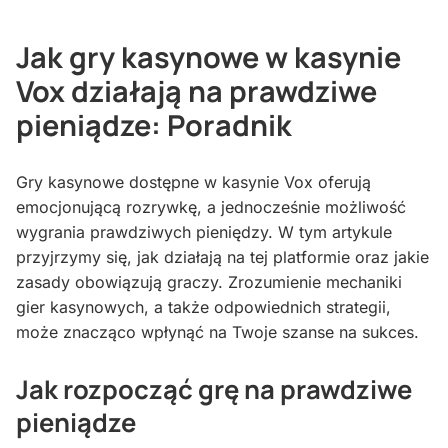
Jak gry kasynowe w kasynie
Vox działają na prawdziwe
pieniądze: Poradnik
Gry kasynowe dostępne w kasynie Vox oferują
emocjonującą rozrywkę, a jednocześnie możliwość
wygrania prawdziwych pieniędzy. W tym artykule
przyjrzymy się, jak działają na tej platformie oraz jakie
zasady obowiązują graczy. Zrozumienie mechaniki
gier kasynowych, a także odpowiednich strategii,
może znacząco wpłynąć na Twoje szanse na sukces.
Jak rozpocząć grę na prawdziwe
pieniądze