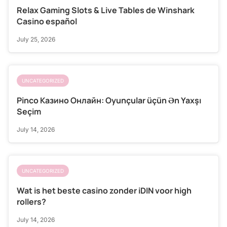
Relax Gaming Slots & Live Tables de Winshark
Casino español
July 25, 2026
UNCATEGORIZED
Pinco Казино Онлайн: Oyunçular üçün Ən Yaxşı
Seçim
July 14, 2026
UNCATEGORIZED
Wat is het beste casino zonder iDIN voor high
rollers?
July 14, 2026