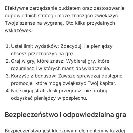
Efektywne zarządzanie budżetem oraz zastosowanie
odpowiednich strategii może znacząco zwiększyć
Twoje szanse na wygraną. Oto kilka przydatnych
wskazówek:
Ustal limit wydatków: Zdecyduj, ile pieniędzy
chcesz przeznaczyć na grę.
Graj w gry, które znasz: Wybieraj gry, które
rozumiesz i w których masz doświadczenie.
Korzyść z bonusów: Zawsze sprawdzaj dostępne
promocje, które mogą zwiększyć Twój kapitał.
Nie ścigaj strat: Jeśli przegrasz, nie próbuj
odzyskać pieniędzy w pośpiechu.
Bezpieczeństwo i odpowiedzialna gra
Bezpieczeństwo jest kluczowym elementem w każdej