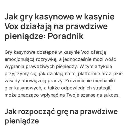
Jak gry kasynowe w kasynie
Vox działają na prawdziwe
pieniądze: Poradnik
Gry kasynowe dostępne w kasynie Vox oferują
emocjonującą rozrywkę, a jednocześnie możliwość
wygrania prawdziwych pieniędzy. W tym artykule
przyjrzymy się, jak działają na tej platformie oraz jakie
zasady obowiązują graczy. Zrozumienie mechaniki
gier kasynowych, a także odpowiednich strategii,
może znacząco wpłynąć na Twoje szanse na sukces.
Jak rozpocząć grę na prawdziwe
pieniądze