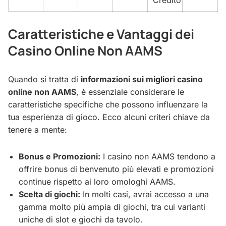
Credito
Caratteristiche e Vantaggi dei
Casino Online Non AAMS
Quando si tratta di
informazioni sui migliori casino
online non AAMS
, è essenziale considerare le
caratteristiche specifiche che possono influenzare la
tua esperienza di gioco. Ecco alcuni criteri chiave da
tenere a mente:
Bonus e Promozioni:
I casino non AAMS tendono a
offrire bonus di benvenuto più elevati e promozioni
continue rispetto ai loro omologhi AAMS.
Scelta di giochi:
In molti casi, avrai accesso a una
gamma molto più ampia di giochi, tra cui varianti
uniche di slot e giochi da tavolo.