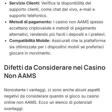
Servizio Clienti:
Verifica la disponibilità del
supporto clienti, come chat dal vivo, e-mail e
supporto telefonico.
Metodi di pagamento:
I casino non AAMS spesso
accettano criptovalute e metodi di pagamento
alternativi, rendendo più facili i depositi e i prelievi.
Compatibilità Mobile:
Assicurati che la piattaforma
sia ottimizzata per i dispositivi mobili se preferisci
giocare in movimento.
Difetti da Considerare nei Casino
Non AAMS
Nonostante i vantaggi, ci sono anche alcuni aspetti
negativi da considerare quando si gioco su casino
online non AAMS. Ecco un elenco di potenziali
svantaggi: