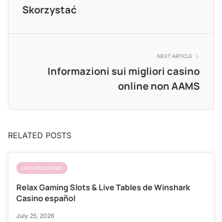
Skorzystać
NEXT ARTICLE
Informazioni sui migliori casino
online non AAMS
RELATED POSTS
UNCATEGORIZED
Relax Gaming Slots & Live Tables de Winshark
Casino español
July 25, 2026