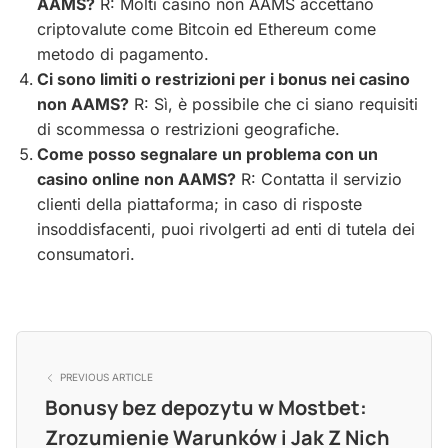
AAMS?
R: Molti casino non AAMS accettano
criptovalute come Bitcoin ed Ethereum come
metodo di pagamento.
Ci sono limiti o restrizioni per i bonus nei casino
non AAMS?
R: Sì, è possibile che ci siano requisiti
di scommessa o restrizioni geografiche.
Come posso segnalare un problema con un
casino online non AAMS?
R: Contatta il servizio
clienti della piattaforma; in caso di risposte
insoddisfacenti, puoi rivolgerti ad enti di tutela dei
consumatori.
PREVIOUS ARTICLE
Bonusy bez depozytu w Mostbet:
Zrozumienie Warunków i Jak Z Nich