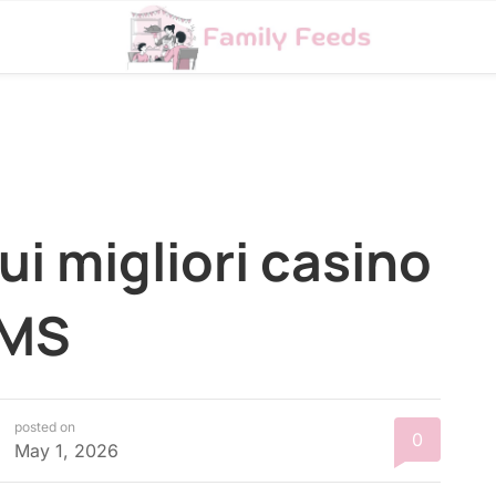
ui migliori casino
AMS
posted on
0
May 1, 2026