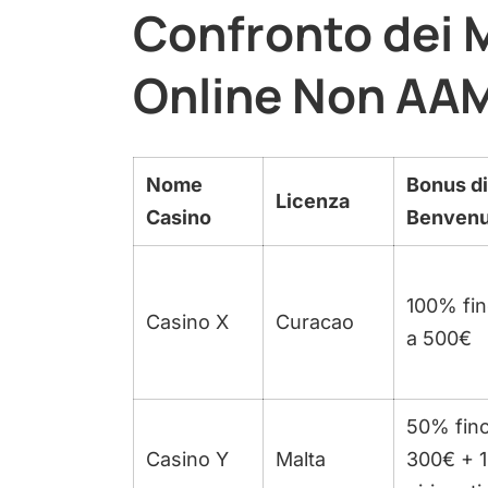
Confronto dei M
Online Non AA
Nome
Bonus di
Licenza
Casino
Benvenu
100% fi
Casino X
Curacao
a 500€
50% fino
Casino Y
Malta
300€ + 