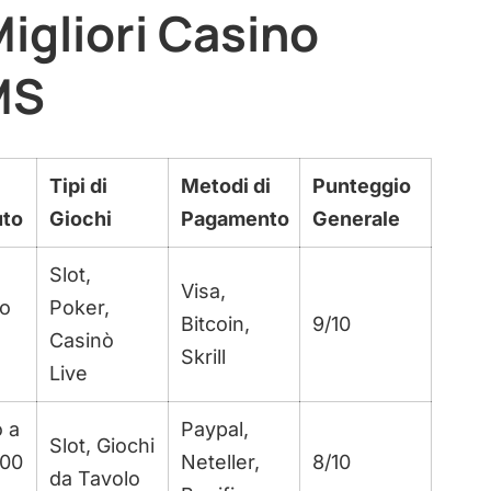
igliori Casino
MS
Tipi di
Metodi di
Punteggio
to
Giochi
Pagamento
Generale
Slot,
Visa,
no
Poker,
Bitcoin,
9/10
Casinò
Skrill
Live
 a
Paypal,
Slot, Giochi
100
Neteller,
8/10
da Tavolo