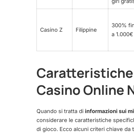
giri grati
300% fi
Casino Z
Filippine
a 1.000€
Caratteristiche
Casino Online
Quando si tratta di
informazioni sui m
considerare le caratteristiche specif
di gioco. Ecco alcuni criteri chiave da