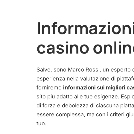
Informazioni
casino onli
Salve, sono Marco Rossi, un esperto de
esperienza nella valutazione di piatt
forniremo
informazioni sui migliori 
sito più adatto alle tue esigenze. Esp
di forza e debolezza di ciascuna piatt
essere complessa, ma con i criteri giu
tuo.