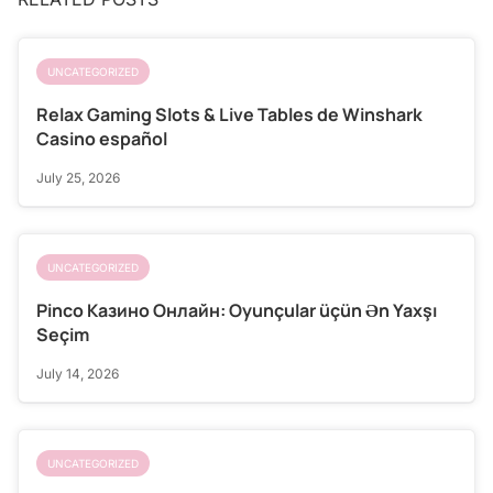
UNCATEGORIZED
Relax Gaming Slots & Live Tables de Winshark
Casino español
July 25, 2026
UNCATEGORIZED
Pinco Казино Онлайн: Oyunçular üçün Ən Yaxşı
Seçim
July 14, 2026
UNCATEGORIZED