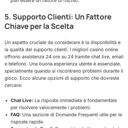
può essere un fattore di rischio.
5. Supporto Clienti: Un Fattore
Chiave per la Scelta
Un aspetto cruciale da considerare è la disponibilità e
la qualità del supporto clienti. I migliori casinò online
offrono assistenza 24 ore su 24 tramite chat live, email
e telefono. Una buona esperienza utente è essenziale,
specialmente quando si riscontrano problemi durante il
gioco. Ecco alcune opzioni di supporto che dovreste
cercare:
Chat Live:
La risposta immediata è fondamentale
per risolvere velocemente i problemi.
FAQ:
Una sezione di Domande Frequenti utile per le
risposte rapide.