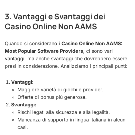
3. Vantaggi e Svantaggi dei
Casino Online Non AAMS
Quando si considerano i
Casino Online Non AAMS:
Most Popular Software Providers
, ci sono vari
vantaggi, ma anche svantaggi che dovrebbero essere
presi in considerazione. Analizziamo i principali punti:
Vantaggi:
Maggiore varietà di giochi e provider.
Offerte di bonus più generose.
Svantaggi:
Rischi legati alla sicurezza e alla legalità.
Mancanza di supporto in lingua italiana in alcuni
casi.