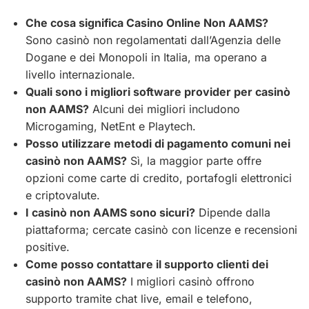
Che cosa significa Casino Online Non AAMS?
Sono casinò non regolamentati dall’Agenzia delle
Dogane e dei Monopoli in Italia, ma operano a
livello internazionale.
Quali sono i migliori software provider per casinò
non AAMS?
Alcuni dei migliori includono
Microgaming, NetEnt e Playtech.
Posso utilizzare metodi di pagamento comuni nei
casinò non AAMS?
Sì, la maggior parte offre
opzioni come carte di credito, portafogli elettronici
e criptovalute.
I casinò non AAMS sono sicuri?
Dipende dalla
piattaforma; cercate casinò con licenze e recensioni
positive.
Come posso contattare il supporto clienti dei
casinò non AAMS?
I migliori casinò offrono
supporto tramite chat live, email e telefono,