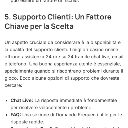
può essere un fattore di rischio.
5. Supporto Clienti: Un Fattore
Chiave per la Scelta
Un aspetto cruciale da considerare è la disponibilità e
la qualità del supporto clienti. I migliori casinò online
offrono assistenza 24 ore su 24 tramite chat live, email
e telefono. Una buona esperienza utente è essenziale,
specialmente quando si riscontrano problemi durante il
gioco. Ecco alcune opzioni di supporto che dovreste
cercare:
Chat Live:
La risposta immediata è fondamentale
per risolvere velocemente i problemi.
FAQ:
Una sezione di Domande Frequenti utile per le
risposte rapide.