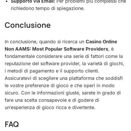
Supporto via Email:
Per problemi più complessi che
richiedono tempo di spiegazione.
Conclusione
In conclusione, quando si ricerca un
Casino Online
Non AAMS: Most Popular Software Providers
, è
fondamentale considerare una serie di fattori come la
reputazione del software provider, la varietà di giochi,
i metodi di pagamento e il supporto clienti.
Assicuratevi di scegliere una piattaforma che soddisfi
le vostre preferenze di gioco e che operi in modo
sicuro. Con le informazioni giuste, sarete in grado di
fare una scelta consapevole e di godere di
un’esperienza di gioco ricca e divertente.
FAQ