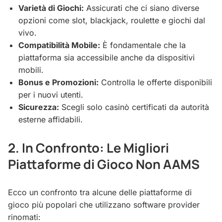
Varietà di Giochi:
Assicurati che ci siano diverse
opzioni come slot, blackjack, roulette e giochi dal
vivo.
Compatibilità Mobile:
È fondamentale che la
piattaforma sia accessibile anche da dispositivi
mobili.
Bonus e Promozioni:
Controlla le offerte disponibili
per i nuovi utenti.
Sicurezza:
Scegli solo casinò certificati da autorità
esterne affidabili.
2. In Confronto: Le Migliori
Piattaforme di Gioco Non AAMS
Ecco un confronto tra alcune delle piattaforme di
gioco più popolari che utilizzano software provider
rinomati: