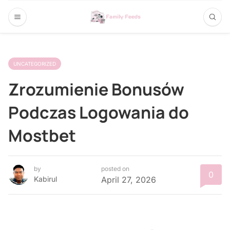
UNCATEGORIZED
Zrozumienie Bonusów
Podczas Logowania do
Mostbet
by
posted on
0
Kabirul
April 27, 2026