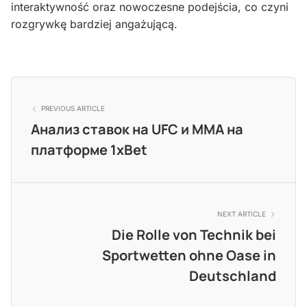
interaktywność oraz nowoczesne podejścia, co czyni
rozgrywkę bardziej angażującą.
PREVIOUS ARTICLE
Анализ ставок на UFC и MMA на
платформе 1xBet
NEXT ARTICLE
Die Rolle von Technik bei
Sportwetten ohne Oase in
Deutschland