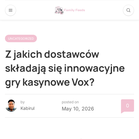
UNCATEGORIZED
Z jakich dostawców
składają się innowacyjne
gry kasynowe Vox?
by
posted on
0
Kabirul
May 10, 2026