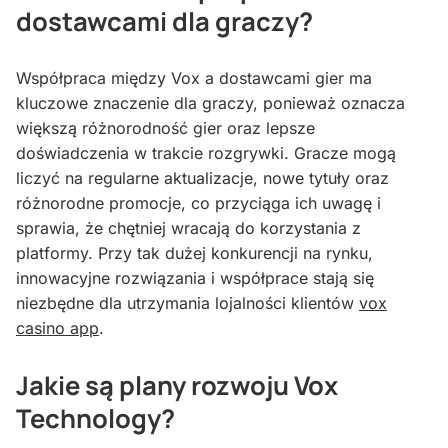
dostawcami dla graczy?
Współpraca między Vox a dostawcami gier ma
kluczowe znaczenie dla graczy, ponieważ oznacza
większą różnorodność gier oraz lepsze
doświadczenia w trakcie rozgrywki. Gracze mogą
liczyć na regularne aktualizacje, nowe tytuły oraz
różnorodne promocje, co przyciąga ich uwagę i
sprawia, że chętniej wracają do korzystania z
platformy. Przy tak dużej konkurencji na rynku,
innowacyjne rozwiązania i współprace stają się
niezbędne dla utrzymania lojalności klientów
vox
casino app
.
Jakie są plany rozwoju Vox
Technology?