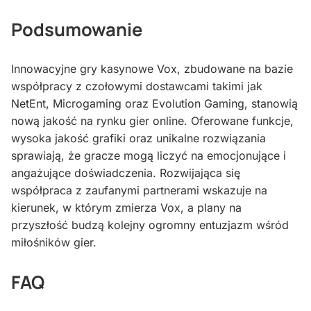
Podsumowanie
Innowacyjne gry kasynowe Vox, zbudowane na bazie
współpracy z czołowymi dostawcami takimi jak
NetEnt, Microgaming oraz Evolution Gaming, stanowią
nową jakość na rynku gier online. Oferowane funkcje,
wysoka jakość grafiki oraz unikalne rozwiązania
sprawiają, że gracze mogą liczyć na emocjonujące i
angażujące doświadczenia. Rozwijająca się
współpraca z zaufanymi partnerami wskazuje na
kierunek, w którym zmierza Vox, a plany na
przyszłość budzą kolejny ogromny entuzjazm wśród
miłośników gier.
FAQ