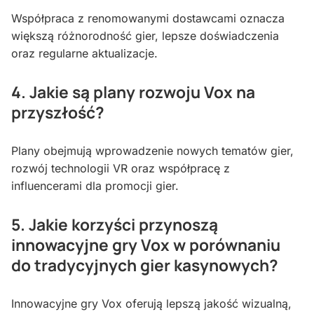
Współpraca z renomowanymi dostawcami oznacza
większą różnorodność gier, lepsze doświadczenia
oraz regularne aktualizacje.
4. Jakie są plany rozwoju Vox na
przyszłość?
Plany obejmują wprowadzenie nowych tematów gier,
rozwój technologii VR oraz współpracę z
influencerami dla promocji gier.
5. Jakie korzyści przynoszą
innowacyjne gry Vox w porównaniu
do tradycyjnych gier kasynowych?
Innowacyjne gry Vox oferują lepszą jakość wizualną,