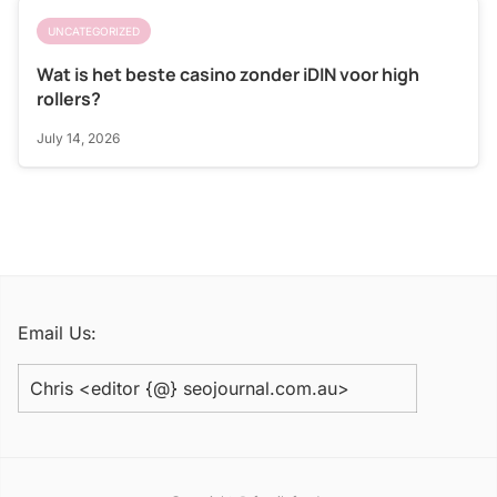
UNCATEGORIZED
Wat is het beste casino zonder iDIN voor high
rollers?
July 14, 2026
Email Us:
Chris <editor {@} seojournal.com.au>