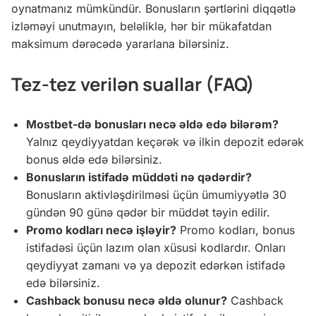
oynatmanız mümkündür. Bonusların şərtlərini diqqətlə
izləməyi unutmayın, beləliklə, hər bir mükafatdan
maksimum dərəcədə yararlana bilərsiniz.
Tez-tez verilən suallar (FAQ)
Mostbet-də bonusları necə əldə edə bilərəm?
Yalnız qeydiyyatdan keçərək və ilkin depozit edərək
bonus əldə edə bilərsiniz.
Bonusların istifadə müddəti nə qədərdir?
Bonusların aktivləşdirilməsi üçün ümumiyyətlə 30
gündən 90 günə qədər bir müddət təyin edilir.
Promo kodları necə işləyir?
Promo kodları, bonus
istifadəsi üçün lazım olan xüsusi kodlardır. Onları
qeydiyyat zamanı və ya depozit edərkən istifadə
edə bilərsiniz.
Cashback bonusu necə əldə olunur?
Cashback