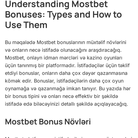
Understanding Mostbet
Bonuses: Types and How to
Use Them
Bu məqalədə Mostbet bonuslarının müxtəlif növlərini
və onların necə istifadə olunacağını araşdıracağıq.
Mostbet, onlayn idman mərcləri və kazino oyunları
üçün tanınmış bir platformadır. İstifadəçilər üçün təklif
etdiyi bonuslar, onların daha çox dəyər qazanmasına
kömək edir. Bonuslar, istifadəçilərin daha çox oyun
oynamağa və qazanmağa imkan tanıyır. Bu yazıda hər
bir bonus tipini və onları necə effektiv bir şəkildə
istifadə edə biləcəyinizi detallı şəkildə açıqlayacağıq.
Mostbet Bonus Növləri