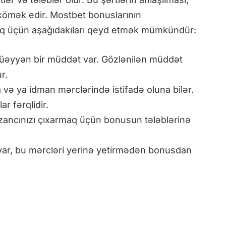
 kömək edir. Mostbet bonuslarının
aq üçün aşağıdakıları qeyd etmək mümkündür:
müəyyən bir müddət var. Gözlənilən müddət
r.
və ya idman mərclərində istifadə oluna bilər.
r fərqlidir.
azancınızı çıxarmaq üçün bonusun tələblərinə
ar, bu mərcləri yerinə yetirmədən bonusdan