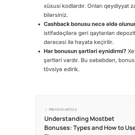
xüsusi kodlardır. Onları qeydiyyat 
bilərsiniz.
Cashback bonusu necə əldə olunu
istifadəçilərə geri qaytarılan depozi
dərəcəsi ilə həyata keçirilir.
Hər bonusun şərtləri eynidirmi?
Xey
şərtləri vardır. Bu səbəbdən, bonus
tövsiyə edirik.
PREVIOUS ARTICLE
Understanding Mostbet
Bonuses: Types and How to Us