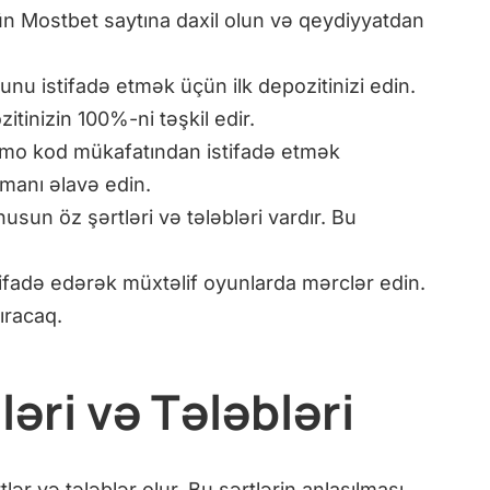
 Mostbet saytına daxil olun və qeydiyyatdan
u istifadə etmək üçün ilk depozitinizi edin.
tinizin 100%-ni təşkil edir.
mo kod mükafatından istifadə etmək
manı əlavə edin.
sun öz şərtləri və tələbləri vardır. Bu
tifadə edərək müxtəlif oyunlarda mərclər edin.
ıracaq.
əri və Tələbləri
lər və tələblər olur. Bu şərtlərin anlaşılması,