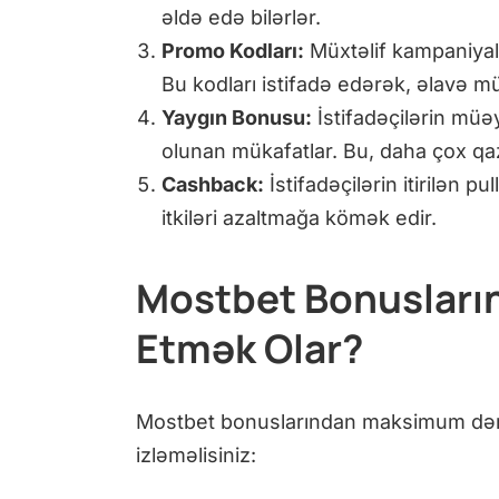
əldə edə bilərlər.
Promo Kodları:
Müxtəlif kampaniyal
Bu kodları istifadə edərək, əlavə mük
Yaygın Bonusu:
İstifadəçilərin müə
olunan mükafatlar. Bu, daha çox qaz
Cashback:
İstifadəçilərin itirilən pu
itkiləri azaltmağa kömək edir.
Mostbet Bonusların
Etmək Olar?
Mostbet bonuslarından maksimum dər
izləməlisiniz: