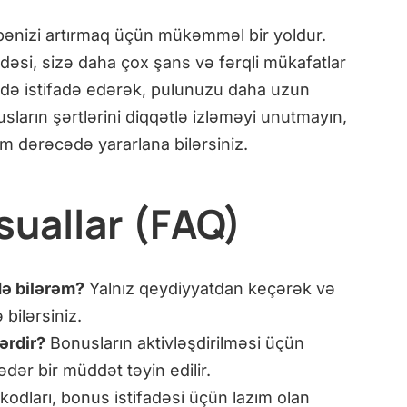
bənizi artırmaq üçün mükəmməl bir yoldur.
adəsi, sizə daha çox şans və fərqli mükafatlar
kildə istifadə edərək, pulunuzu daha uzun
rın şərtlərini diqqətlə izləməyi unutmayın,
m dərəcədə yararlana bilərsiniz.
 suallar (FAQ)
də bilərəm?
Yalnız qeydiyyatdan keçərək və
bilərsiniz.
ərdir?
Bonusların aktivləşdirilməsi üçün
ər bir müddət təyin edilir.
odları, bonus istifadəsi üçün lazım olan