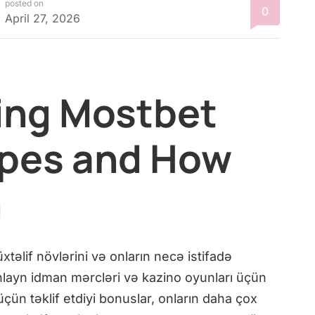
posted on
0
April 27, 2026
ing Mostbet
ypes and How
m
əlif növlərini və onların necə istifadə
nlayn idman mərcləri və kazino oyunları üçün
 üçün təklif etdiyi bonuslar, onların daha çox