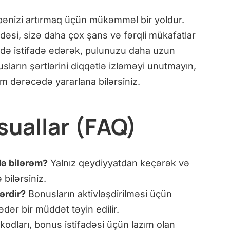
bənizi artırmaq üçün mükəmməl bir yoldur.
adəsi, sizə daha çox şans və fərqli mükafatlar
kildə istifadə edərək, pulunuzu daha uzun
rın şərtlərini diqqətlə izləməyi unutmayın,
m dərəcədə yararlana bilərsiniz.
 suallar (FAQ)
də bilərəm?
Yalnız qeydiyyatdan keçərək və
bilərsiniz.
ərdir?
Bonusların aktivləşdirilməsi üçün
ər bir müddət təyin edilir.
odları, bonus istifadəsi üçün lazım olan