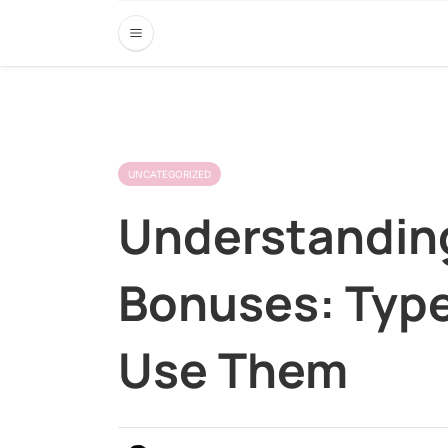
UNCATEGORIZED
Understandin
Bonuses: Typ
Use Them