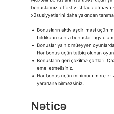
bonuslarınızı effektiv istifadə etməyə
xüsusiyyətlərini daha yaxından tanım
Bonusların aktivləşdirilməsi üçün 
bitdikdən sonra bonuslar ləğv olunu
Bonuslar yalnız müəyyən oyunlarda 
Hər bonus üçün tətbiq olunan oyunla
Bonusların geri çəkilmə şərtləri. Q
əməl etməlisiniz.
Hər bonus üçün minimum mərclər v
yararlana bilməzsiniz.
Nəticə