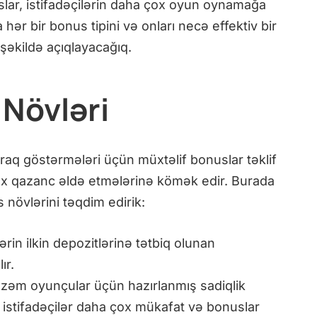
ar, istifadəçilərin daha çox oyun oynamağa
ər bir bonus tipini və onları necə effektiv bir
ı şəkildə açıqlayacağıq.
Növləri
araq göstərmələri üçün müxtəlif bonuslar təklif
ox qazanc əldə etmələrinə kömək edir. Burada
 növlərini təqdim edirik:
ərin ilkin depozitlərinə tətbiq olunan
ır.
əm oyunçular üçün hazırlanmış sadiqlik
istifadəçilər daha çox mükafat və bonuslar