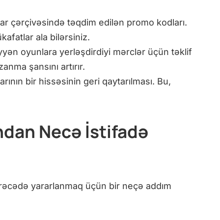
ar çərçivəsində təqdim edilən promo kodları.
afatlar ala bilərsiniz.
yyən oyunlara yerləşdirdiyi mərclər üçün təklif
anma şansını artırır.
llarının bir hissəsinin geri qaytarılması. Bu,
dan Necə İstifadə
əcədə yararlanmaq üçün bir neçə addım