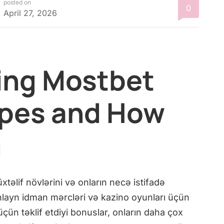
posted on
0
April 27, 2026
ing Mostbet
ypes and How
m
əlif növlərini və onların necə istifadə
nlayn idman mərcləri və kazino oyunları üçün
 üçün təklif etdiyi bonuslar, onların daha çox