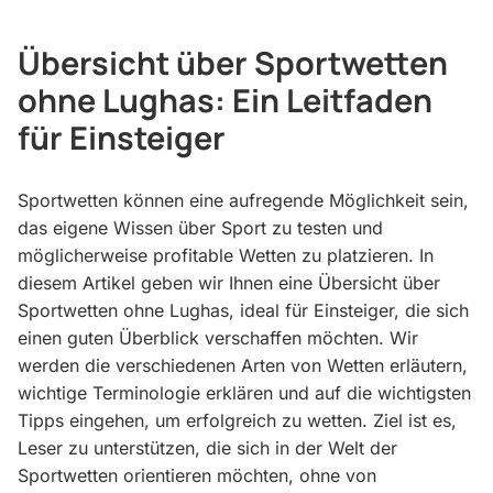
Übersicht über Sportwetten
ohne Lughas: Ein Leitfaden
für Einsteiger
Sportwetten können eine aufregende Möglichkeit sein,
das eigene Wissen über Sport zu testen und
möglicherweise profitable Wetten zu platzieren. In
diesem Artikel geben wir Ihnen eine Übersicht über
Sportwetten ohne Lughas, ideal für Einsteiger, die sich
einen guten Überblick verschaffen möchten. Wir
werden die verschiedenen Arten von Wetten erläutern,
wichtige Terminologie erklären und auf die wichtigsten
Tipps eingehen, um erfolgreich zu wetten. Ziel ist es,
Leser zu unterstützen, die sich in der Welt der
Sportwetten orientieren möchten, ohne von