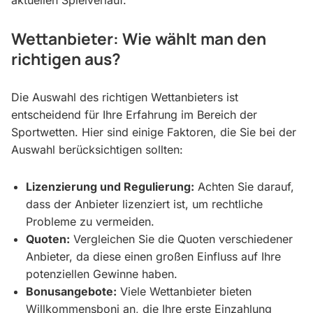
aktuellen Spielverlauf.
Wettanbieter: Wie wählt man den
richtigen aus?
Die Auswahl des richtigen Wettanbieters ist
entscheidend für Ihre Erfahrung im Bereich der
Sportwetten. Hier sind einige Faktoren, die Sie bei der
Auswahl berücksichtigen sollten:
Lizenzierung und Regulierung:
Achten Sie darauf,
dass der Anbieter lizenziert ist, um rechtliche
Probleme zu vermeiden.
Quoten:
Vergleichen Sie die Quoten verschiedener
Anbieter, da diese einen großen Einfluss auf Ihre
potenziellen Gewinne haben.
Bonusangebote:
Viele Wettanbieter bieten
Willkommensboni an, die Ihre erste Einzahlung