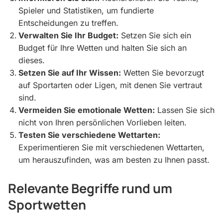
Spieler und Statistiken, um fundierte
Entscheidungen zu treffen.
Verwalten Sie Ihr Budget:
Setzen Sie sich ein
Budget für Ihre Wetten und halten Sie sich an
dieses.
Setzen Sie auf Ihr Wissen:
Wetten Sie bevorzugt
auf Sportarten oder Ligen, mit denen Sie vertraut
sind.
Vermeiden Sie emotionale Wetten:
Lassen Sie sich
nicht von Ihren persönlichen Vorlieben leiten.
Testen Sie verschiedene Wettarten:
Experimentieren Sie mit verschiedenen Wettarten,
um herauszufinden, was am besten zu Ihnen passt.
Relevante Begriffe rund um
Sportwetten