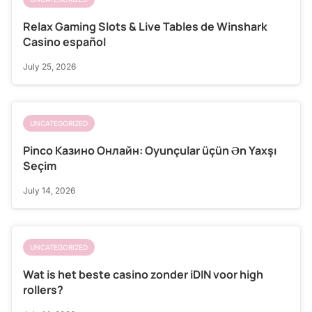
Relax Gaming Slots & Live Tables de Winshark
Casino español
July 25, 2026
UNCATEGORIZED
Pinco Казино Онлайн: Oyunçular üçün Ən Yaxşı
Seçim
July 14, 2026
UNCATEGORIZED
Wat is het beste casino zonder iDIN voor high
rollers?