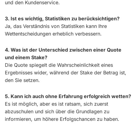
und den Kundenservice.
3. Ist es wichtig, Statistiken zu berücksichtigen?
Ja, das Verständnis von Statistiken kann Ihre
Wettentscheidungen erheblich verbessern.
4. Was ist der Unterschied zwischen einer Quote
und einem Stake?
Die Quote spiegelt die Wahrscheinlichkeit eines
Ergebnisses wider, während der Stake der Betrag ist,
den Sie setzen.
5. Kann ich auch ohne Erfahrung erfolgreich wetten?
Es ist möglich, aber es ist ratsam, sich zuerst
abzuschulen und sich über die Grundlagen zu
informieren, um höhere Erfolgschancen zu haben.