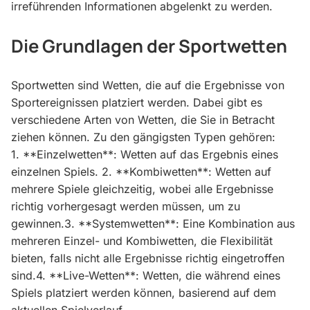
irreführenden Informationen abgelenkt zu werden.
Die Grundlagen der Sportwetten
Sportwetten sind Wetten, die auf die Ergebnisse von
Sportereignissen platziert werden. Dabei gibt es
verschiedene Arten von Wetten, die Sie in Betracht
ziehen können. Zu den gängigsten Typen gehören:
1. **Einzelwetten**: Wetten auf das Ergebnis eines
einzelnen Spiels. 2. **Kombiwetten**: Wetten auf
mehrere Spiele gleichzeitig, wobei alle Ergebnisse
richtig vorhergesagt werden müssen, um zu
gewinnen.3. **Systemwetten**: Eine Kombination aus
mehreren Einzel- und Kombiwetten, die Flexibilität
bieten, falls nicht alle Ergebnisse richtig eingetroffen
sind.4. **Live-Wetten**: Wetten, die während eines
Spiels platziert werden können, basierend auf dem