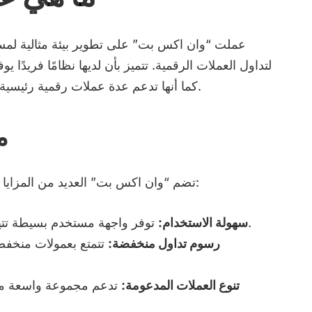
عملت “وان اكس بت” على تطوير بيئة مثالية لمس
لتداول العملات الرقمية. تتميز بأن لديها نظامًا فريدً
كما أنها تدعم عدة عملات رقمية رئيسية مما يجعلها خيارًا مثاليًا للمستثمرين المتنوعين.
م
تضم “وان اكس بت” العديد من المزايا التي تجعل منها عملة جيدة لاستكشافها، ومنها:
توفر واجهة مستخدم بسيطة تتيح للمستثمرين الجدد التعامل بسهولة معها.
سهولة الاستخدام:
رسوم تداول منخفضة:
تتمتع بعمولات منخفضة
تنوع العملات المدعومة:
تدعم مجموعة واسعة من 