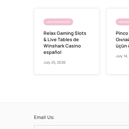
UNCATEGORIZED
UNCAT
Relax Gaming Slots
Pinco
& Live Tables de
Онлай
Winshark Casino
üçün 
español
July 14,
July 25, 2026
Email Us: