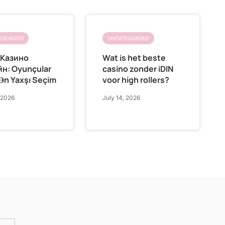
EGORIZED
UNCATEGORIZED
 Казино
Wat is het beste
н: Oyunçular
casino zonder iDIN
Ən Yaxşı Seçim
voor high rollers?
 2026
July 14, 2026