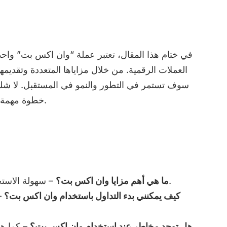
في ختام هذا المقال، تعتبر عملة “وان اكس بت” واحد
العملات الرقمية. من خلال مزاياها المتعددة وتقديمه
سوف تستمر في التطور والنمو في المستقبل. لا شك
خطوة مهمة نحو تحقيق النجاح في مجال العملات الرقمية.
– سهولة الاستخدام، رسوم تداول منخفضة، وأمان مرتفع.
ما هي أهم مزايا وان اكس بت؟
كيف يمكنني بدء التداول باستخدام وان اكس بت؟
–
هل توجد مخاطر عند استخدام وان اكس بت؟
– كما هو