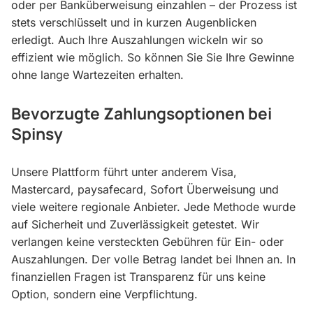
oder per Banküberweisung einzahlen – der Prozess ist
stets verschlüsselt und in kurzen Augenblicken
erledigt. Auch Ihre Auszahlungen wickeln wir so
effizient wie möglich. So können Sie Sie Ihre Gewinne
ohne lange Wartezeiten erhalten.
Bevorzugte Zahlungsoptionen bei
Spinsy
Unsere Plattform führt unter anderem Visa,
Mastercard, paysafecard, Sofort Überweisung und
viele weitere regionale Anbieter. Jede Methode wurde
auf Sicherheit und Zuverlässigkeit getestet. Wir
verlangen keine versteckten Gebühren für Ein- oder
Auszahlungen. Der volle Betrag landet bei Ihnen an. In
finanziellen Fragen ist Transparenz für uns keine
Option, sondern eine Verpflichtung.