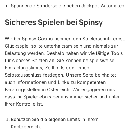
Spannende Sonderspiele neben Jackpot-Automaten
Sicheres Spielen bei Spinsy
Wir bei Spinsy Casino nehmen den Spielerschutz ernst.
Glücksspiel sollte unterhaltsam sein und niemals zur
Belastung werden. Deshalb halten wir vielfältige Tools
für sicheres Spielen an. Sie können beispielsweise
Einzahlungslimits, Zeitlimits oder einen
Selbstausschluss festlegen. Unsere Seite beinhaltet
auch Informationen und Links zu kompetenten
Beratungsstellen in Österreich. Wir engagieren uns,
dass Ihr Spielerlebnis bei uns immer sicher und unter
Ihrer Kontrolle ist.
Benutzen Sie die eigenen Limits in Ihrem
Kontobereich.