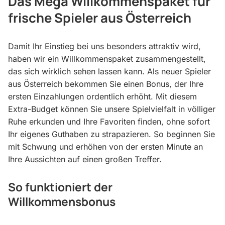
Das Mega Willkommenspaket für
frische Spieler aus Österreich
Damit Ihr Einstieg bei uns besonders attraktiv wird,
haben wir ein Willkommenspaket zusammengestellt,
das sich wirklich sehen lassen kann. Als neuer Spieler
aus Österreich bekommen Sie einen Bonus, der Ihre
ersten Einzahlungen ordentlich erhöht. Mit diesem
Extra-Budget können Sie unsere Spielvielfalt in völliger
Ruhe erkunden und Ihre Favoriten finden, ohne sofort
Ihr eigenes Guthaben zu strapazieren. So beginnen Sie
mit Schwung und erhöhen von der ersten Minute an
Ihre Aussichten auf einen großen Treffer.
So funktioniert der
Willkommensbonus