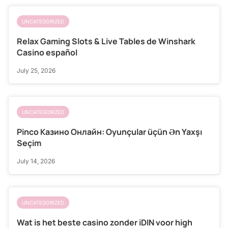
UNCATEGORIZED
Relax Gaming Slots & Live Tables de Winshark
Casino español
July 25, 2026
UNCATEGORIZED
Pinco Казино Онлайн: Oyunçular üçün Ən Yaxşı
Seçim
July 14, 2026
UNCATEGORIZED
Wat is het beste casino zonder iDIN voor high