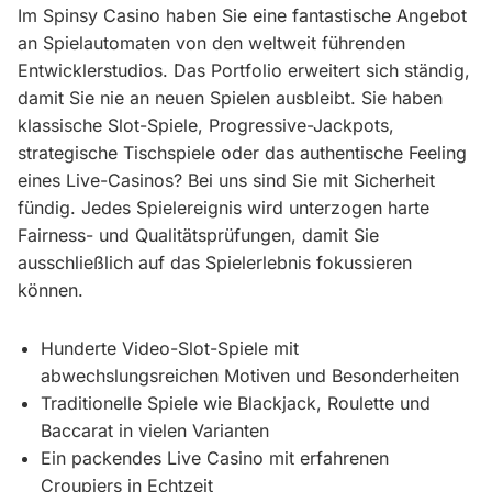
Im Spinsy Casino haben Sie eine fantastische Angebot
an Spielautomaten von den weltweit führenden
Entwicklerstudios. Das Portfolio erweitert sich ständig,
damit Sie nie an neuen Spielen ausbleibt. Sie haben
klassische Slot-Spiele, Progressive-Jackpots,
strategische Tischspiele oder das authentische Feeling
eines Live-Casinos? Bei uns sind Sie mit Sicherheit
fündig. Jedes Spielereignis wird unterzogen harte
Fairness- und Qualitätsprüfungen, damit Sie
ausschließlich auf das Spielerlebnis fokussieren
können.
Hunderte Video-Slot-Spiele mit
abwechslungsreichen Motiven und Besonderheiten
Traditionelle Spiele wie Blackjack, Roulette und
Baccarat in vielen Varianten
Ein packendes Live Casino mit erfahrenen
Croupiers in Echtzeit