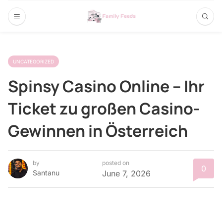
UNCATEGORIZED
Spinsy Casino Online – Ihr
Ticket zu großen Casino-
Gewinnen in Österreich
by
posted on
0
Santanu
June 7, 2026