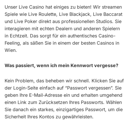
Unser Live Casino hat einiges zu bieten! Wir streamen
Spiele wie Live Roulette, Live Blackjack, Live Baccarat
und Live Poker direkt aus professionellen Studios. Sie
interagieren mit echten Dealern und anderen Spielern
in Echtzeit. Das sorgt für ein authentisches Casino-
Feeling, als säßen Sie in einem der besten Casinos in
Wien.
Was passiert, wenn ich mein Kennwort vergesse?
Kein Problem, das beheben wir schnell. Klicken Sie auf
der Login-Seite einfach auf “Passwort vergessen”. Sie
geben Ihre E-Mail-Adresse ein und erhalten umgehend
einen Link zum Zurücksetzen Ihres Passworts. Wählen
Sie danach ein starkes, einzigartiges Passwort, um die
Sicherheit Ihres Kontos zu gewährleisten.