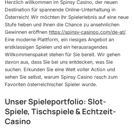
Herzlich willkommen im Spinsy Casino, der neuen
Destination für spannende Online-Unterhaltung in
Österreich! Wir möchten Ihr Spielerlebnis auf eine neue
Stufe heben und Ihnen die Chance zu ansehnlichen
Gewinnen eröffnen
https://spinsy-casinoo.com/de-at/
.
Eine moderne Plattform, ein riesiges Angebot an
erstklassigen Spielen und ein herausragendes
Willkommenspaket stehen für Sie bereit. Wir gehen
davon aus, dass Sie bei uns entdecken, was Sie
suchen. Erkunden Sie eine Welt voller Action und
sehen Sie selbst, warum Spinsy Casino rasch zum
Favoriten österreichischer Spieler wurde.
Unser Spieleportfolio: Slot-
Spiele, Tischspiele & Echtzeit-
Casino