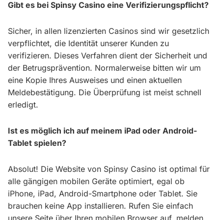
Gibt es bei Spinsy Casino eine Verifizierungspflicht?
Sicher, in allen lizenzierten Casinos sind wir gesetzlich
verpflichtet, die Identität unserer Kunden zu
verifizieren. Dieses Verfahren dient der Sicherheit und
der Betrugsprävention. Normalerweise bitten wir um
eine Kopie Ihres Ausweises und einen aktuellen
Meldebestätigung. Die Überprüfung ist meist schnell
erledigt.
Ist es möglich ich auf meinem iPad oder Android-
Tablet spielen?
Absolut! Die Website von Spinsy Casino ist optimal für
alle gängigen mobilen Geräte optimiert, egal ob
iPhone, iPad, Android-Smartphone oder Tablet. Sie
brauchen keine App installieren. Rufen Sie einfach
unsere Seite über Ihren mobilen Browser auf, melden