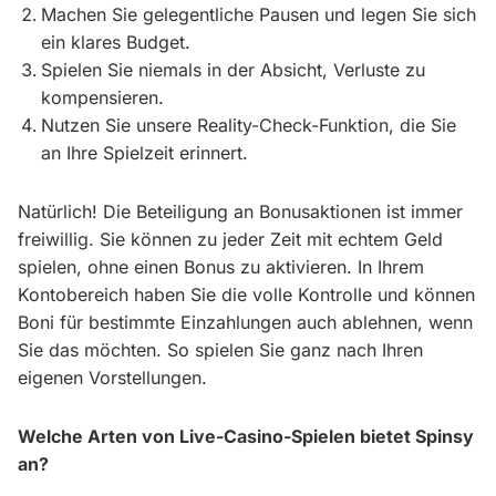
Machen Sie gelegentliche Pausen und legen Sie sich
ein klares Budget.
Spielen Sie niemals in der Absicht, Verluste zu
kompensieren.
Nutzen Sie unsere Reality-Check-Funktion, die Sie
an Ihre Spielzeit erinnert.
Natürlich! Die Beteiligung an Bonusaktionen ist immer
freiwillig. Sie können zu jeder Zeit mit echtem Geld
spielen, ohne einen Bonus zu aktivieren. In Ihrem
Kontobereich haben Sie die volle Kontrolle und können
Boni für bestimmte Einzahlungen auch ablehnen, wenn
Sie das möchten. So spielen Sie ganz nach Ihren
eigenen Vorstellungen.
Welche Arten von Live-Casino-Spielen bietet Spinsy
an?