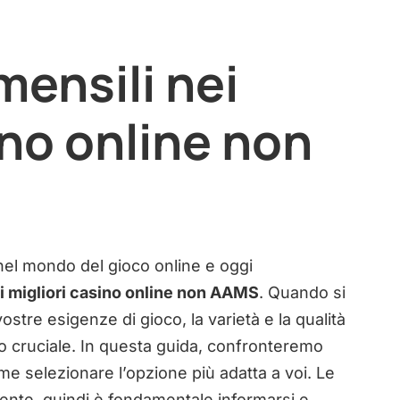
ensili nei
ino online non
nel mondo del gioco online e oggi
i migliori casino online non AAMS
. Quando si
 vostre esigenze di gioco, la varietà e la qualità
lo cruciale. In questa guida, confronteremo
e selezionare l’opzione più adatta a voi. Le
nte, quindi è fondamentale informarsi e