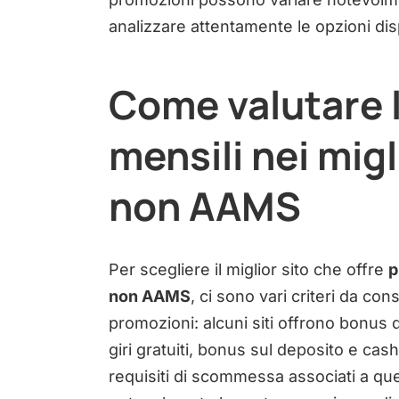
analizzare attentamente le opzioni disp
Come valutare 
mensili nei migl
non AAMS
Per scegliere il miglior sito che offre
p
non AAMS
, ci sono vari criteri da con
promozioni: alcuni siti offrono bonus
giri gratuiti, bonus sul deposito e ca
requisiti di scommessa associati a q