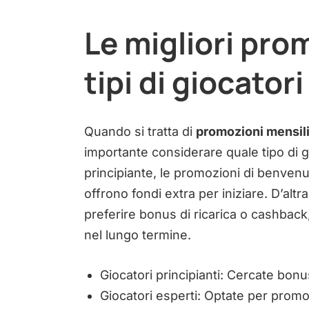
Le migliori pro
tipi di giocatori
Quando si tratta di
promozioni mensili
importante considerare quale tipo di g
principiante, le promozioni di benven
offrono fondi extra per iniziare. D’altr
preferire bonus di ricarica o cashbac
nel lungo termine.
Giocatori principianti: Cercate bon
Giocatori esperti: Optate per promo