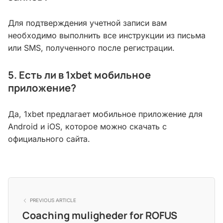
Для подтверждения учетной записи вам
необходимо выполнить все инструкции из письма
или SMS, полученного после регистрации.
5. Есть ли в 1xbet мобильное
приложение?
Да, 1xbet предлагает мобильное приложение для
Android и iOS, которое можно скачать с
официального сайта.
PREVIOUS ARTICLE
Coaching muligheder for ROFUS