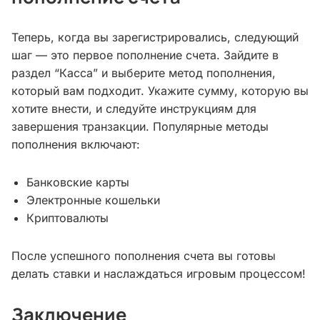
Теперь, когда вы зарегистрировались, следующий
шаг — это первое пополнение счета. Зайдите в
раздел “Касса” и выберите метод пополнения,
который вам подходит. Укажите сумму, которую вы
хотите внести, и следуйте инструкциям для
завершения транзакции. Популярные методы
пополнения включают:
Банковские карты
Электронные кошельки
Криптовалюты
После успешного пополнения счета вы готовы
делать ставки и наслаждаться игровым процессом!
Заключение