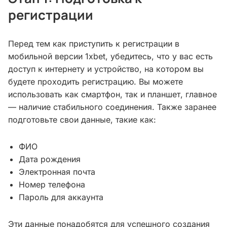
регистрации
Перед тем как приступить к регистрации в
мобильной версии 1xbet, убедитесь, что у вас есть
доступ к интернету и устройство, на котором вы
будете проходить регистрацию. Вы можете
использовать как смартфон, так и планшет, главное
— наличие стабильного соединения. Также заранее
подготовьте свои данные, такие как:
ФИО
Дата рождения
Электронная почта
Номер телефона
Пароль для аккаунта
Эти данные понадобятся для успешного создания