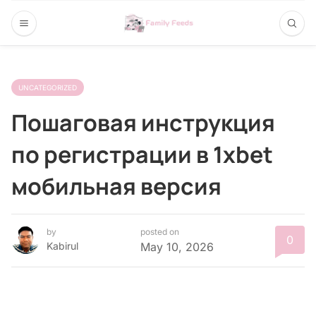
UNCATEGORIZED
Пошаговая инструкция
по регистрации в 1xbet
мобильная версия
by
posted on
0
Kabirul
May 10, 2026