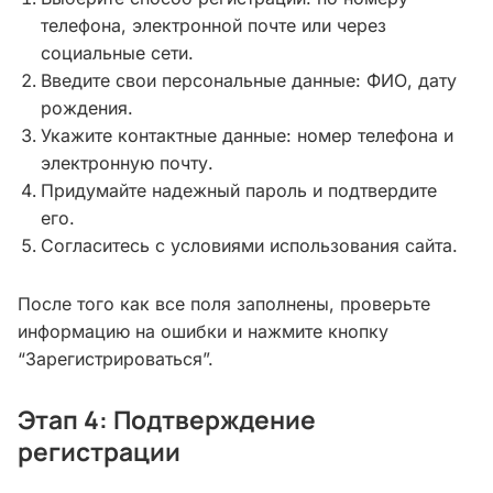
телефона, электронной почте или через
социальные сети.
Введите свои персональные данные: ФИО, дату
рождения.
Укажите контактные данные: номер телефона и
электронную почту.
Придумайте надежный пароль и подтвердите
его.
Согласитесь с условиями использования сайта.
После того как все поля заполнены, проверьте
информацию на ошибки и нажмите кнопку
“Зарегистрироваться”.
Этап 4: Подтверждение
регистрации