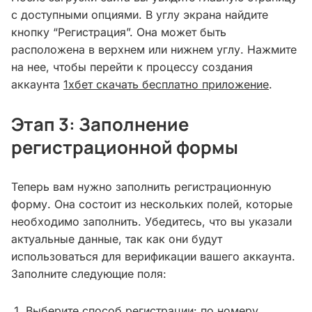
с доступными опциями. В углу экрана найдите
кнопку “Регистрация”. Она может быть
расположена в верхнем или нижнем углу. Нажмите
на нее, чтобы перейти к процессу создания
аккаунта
1хбет скачать бесплатно приложение
.
Этап 3: Заполнение
регистрационной формы
Теперь вам нужно заполнить регистрационную
форму. Она состоит из нескольких полей, которые
необходимо заполнить. Убедитесь, что вы указали
актуальные данные, так как они будут
использоваться для верификации вашего аккаунта.
Заполните следующие поля:
Выберите способ регистрации: по номеру