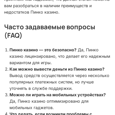
вам разобраться в наличии преимуществ и
недостатков Пинко казино.
Часто задаваемые вопросы
(FAQ)
Пинко казино — это безопасно?
Да, Пинко
казино лицензировано, что делает его надежным
вариантом для игры.
Как можно вывести деньги из Пинко казино?
Вывод средств осуществляется через несколько
популярных платежных систем, но лучше
уточнять в службе поддержки.
Можно ли играть на мобильных устройствах?
Да, Пинко казино оптимизировано для
мобильных гаджетов.
Что делать, если возникли проблемы с