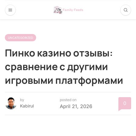
UNCATEGORIZED
Пинко казино отзывы:
сравнение с другими
игровыми платформами
by
posted on
0
Kabirul
April 21, 2026