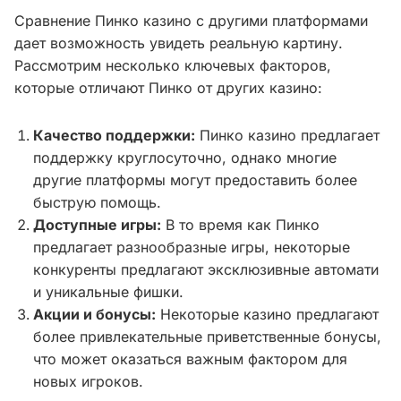
Сравнение Пинко казино с другими платформами
дает возможность увидеть реальную картину.
Рассмотрим несколько ключевых факторов,
которые отличают Пинко от других казино:
Качество поддержки:
Пинко казино предлагает
поддержку круглосуточно, однако многие
другие платформы могут предоставить более
быструю помощь.
Доступные игры:
В то время как Пинко
предлагает разнообразные игры, некоторые
конкуренты предлагают эксклюзивные автомати
и уникальные фишки.
Акции и бонусы:
Некоторые казино предлагают
более привлекательные приветственные бонусы,
что может оказаться важным фактором для
новых игроков.