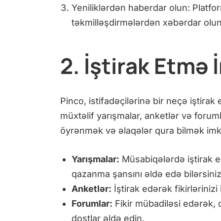
Yeniliklərdən haberdar olun: Platfo
təkmilləşdirmələrdən xəbərdar olun
2. İştirak Etmə 
Pinco, istifadəçilərinə bir neçə iştira
müxtəlif yarışmalar, anketlər və forumla
öyrənmək və əlaqələr qura bilmək imka
Yarışmalar:
Müsabiqələrdə iştirak 
qazanma şansını əldə edə bilərsiniz
Anketlər:
İştirak edərək fikirlərini
Forumlar:
Fikir mübadiləsi edərək, d
dostlar əldə edin.