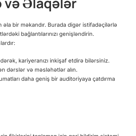
 və Əlaqələr
la bir məkandır. Burada digər istifadəçilərlə
ərdəki bağlantılarınızı genişləndirin.
ardır:
dərək, kariyeranızı inkişaf etdirə bilərsiniz.
ən dərslər və məsləhətlər alın.
umatları daha geniş bir auditoriyaya çatdırma