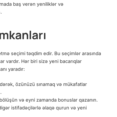
rmada baş verən yeniliklər və
.
İmkanları
k etmə seçimi təqdim edir. Bu seçimlər arasında
r vardır. Hər biri sizə yeni bacarıqlar
nı yaradır:
edərək, özünüzü sınamaq və mükafatlar
.
zi bölüşün və eyni zamanda bonuslar qazanın.
igər istifadəçilərlə əlaqə qurun və yeni