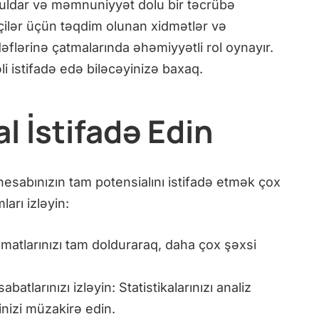
ldar və məmnuniyyət dolu bir təcrübə
ilər üçün təqdim olunan xidmətlər və
əflərinə çatmalarında əhəmiyyətli rol oynayır.
 istifadə edə biləcəyinizə baxaq.
al İstifadə Edin
hesabınızın tam potensialını istifadə etmək çox
arı izləyin:
matlarınızı tam dolduraraq, daha çox şəxsi
batlarınızı izləyin: Statistikalarınızı analiz
inizi müzakirə edin.