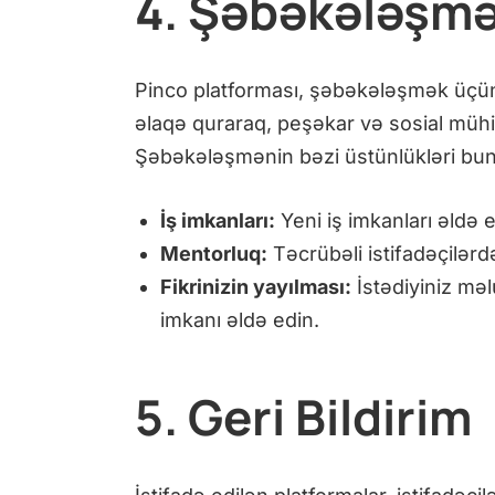
4. Şəbəkələşmə
Pinco platforması, şəbəkələşmək üçün ə
əlaqə quraraq, peşəkar və sosial mühitl
Şəbəkələşmənin bəzi üstünlükləri bunl
İş imkanları:
Yeni iş imkanları əldə e
Mentorluq:
Təcrübəli istifadəçilərd
Fikrinizin yayılması:
İstədiyiniz məl
imkanı əldə edin.
5. Geri Bildirim