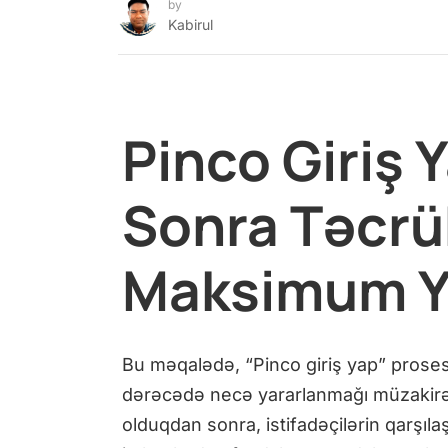
by
Kabirul
Pinco Giriş 
Sonra Təcr
Maksimum Y
Bu məqalədə, “Pinco giriş yap” pros
dərəcədə necə yararlanmağı müzakirə 
olduqdan sonra, istifadəçilərin qarşıl