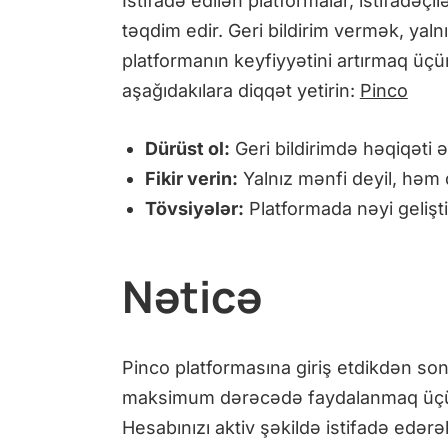
İstifadə edilən platformalar, istifadəçilə
təqdim edir. Geri bildirim vermək, ya
platformanın keyfiyyətini artırmaq üçü
aşağıdakılara diqqət yetirin:
Pinco
Dürüst ol:
Geri bildirimdə həqiqəti ə
Fikir verin:
Yalnız mənfi deyil, həm
Tövsiyələr:
Platformada nəyi gelişti
Nəticə
Pinco platformasına giriş etdikdən s
maksimum dərəcədə faydalanmaq üçün 
Hesabınızı aktiv şəkildə istifadə edərə