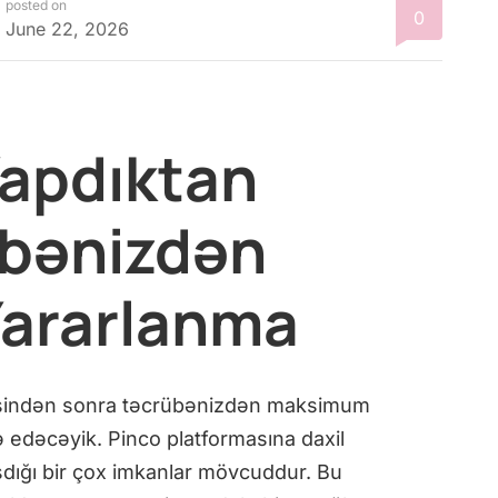
posted on
0
June 22, 2026
Yapdıktan
übənizdən
ararlanma
esindən sonra təcrübənizdən maksimum
edəcəyik. Pinco platformasına daxil
aşdığı bir çox imkanlar mövcuddur. Bu