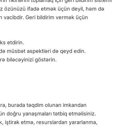
rin fikirlərini toplamaq için geri bildirim sistemi
lnız özünüzü ifadə etmək üçün deyil, həm də
n vacibdir. Geri bildirim vermək üçün
ks etdirin.
 də müsbət aspektləri də qeyd edin.
rə biləcəyinizi göstərin.
onra, burada təqdim olunan imkandan
doğru yanaşmaları tətbiq etməlisiniz.
k, iştirak etmə, resurslardan yararlanma,