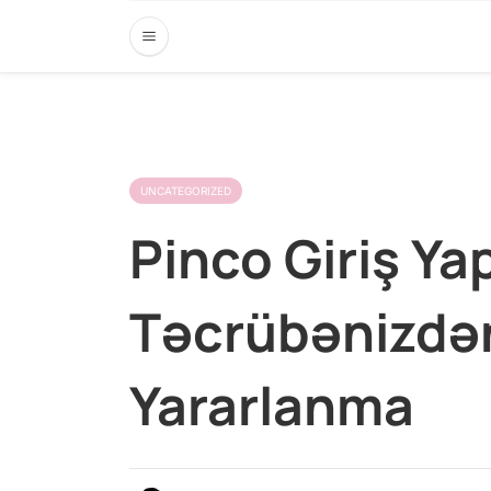
UNCATEGORIZED
Pinco Giriş Ya
Təcrübənizd
Yararlanma