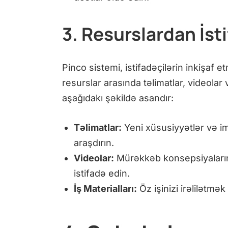
3. Resurslardan İst
Pinco sistemi, istifadəçilərin inkişaf 
resurslar arasında təlimatlar, videolar
aşağıdakı şəkildə asandır:
Təlimatlar:
Yeni xüsusiyyətlər və i
araşdırın.
Videolar:
Mürəkkəb konsepsiyaları
istifadə edin.
İş Materialları:
Öz işinizi irəlilətmək