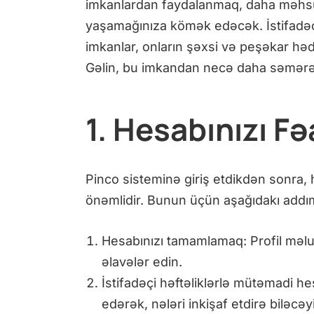
imkanlardan faydalanmaq, daha məhsu
yaşamağınıza kömək edəcək. İstifadəç
imkanlar, onların şəxsi və peşəkar həd
Gəlin, bu imkandan necə daha səmərəli
1. Hesabınızı Fə
Pinco sisteminə giriş etdikdən sonra, 
önəmlidir. Bunun üçün aşağıdakı addıml
Hesabınızı tamamlamaq: Profil məlu
əlavələr edin.
İstifadəçi həftəliklərlə mütəmadi hesa
edərək, nələri inkişaf etdirə biləcəy