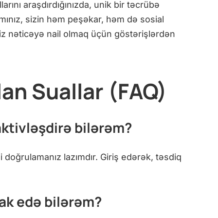
rını araşdırdığınızda, unik bir təcrübə
ınız, sizin həm peşəkar, həm də sosial
iniz nəticəyə nail olmaq üçün göstərişlərdən
an Suallar (FAQ)
ktivləşdirə bilərəm?
i doğrulamanız lazımdır. Giriş edərək, təsdiq
rak edə bilərəm?