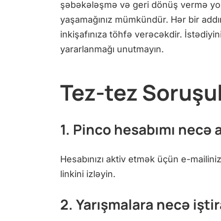
şəbəkələşmə və geri dönüş vermə yolla
yaşamağınız mümkündür. Hər bir addım
inkişafınıza töhfə verəcəkdir. İstədiy
yararlanmağı unutmayın.
Tez-tez Soruşul
1. Pinco hesabımı necə a
Hesabınızı aktiv etmək üçün e-mailiniz
linkini izləyin.
2. Yarışmalara necə işti