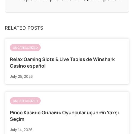
RELATED POSTS
UNCATEGORIZED
Relax Gaming Slots & Live Tables de Winshark
Casino español
July 25, 2026
UNCATEGORIZED
Pinco Казино Онлайн: Oyunçular üçün Ən Yaxşı
Seçim
July 14, 2026