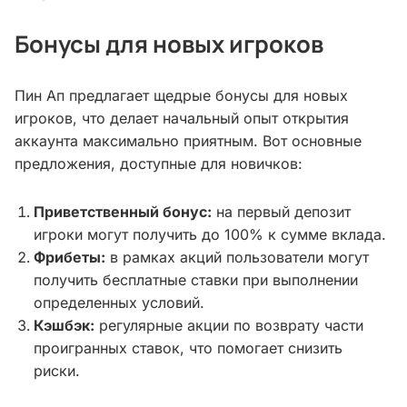
Бонусы для новых игроков
Пин Ап предлагает щедрые бонусы для новых
игроков, что делает начальный опыт открытия
аккаунта максимально приятным. Вот основные
предложения, доступные для новичков:
Приветственный бонус:
на первый депозит
игроки могут получить до 100% к сумме вклада.
Фрибеты:
в рамках акций пользователи могут
получить бесплатные ставки при выполнении
определенных условий.
Кэшбэк:
регулярные акции по возврату части
проигранных ставок, что помогает снизить
риски.