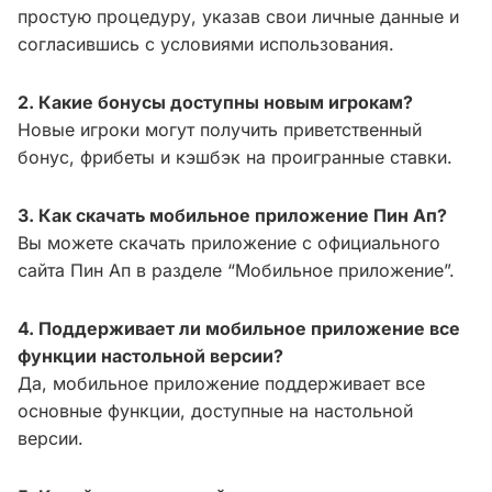
простую процедуру, указав свои личные данные и
согласившись с условиями использования.
2. Какие бонусы доступны новым игрокам?
Новые игроки могут получить приветственный
бонус, фрибеты и кэшбэк на проигранные ставки.
3. Как скачать мобильное приложение Пин Ап?
Вы можете скачать приложение с официального
сайта Пин Ап в разделе “Мобильное приложение”.
4. Поддерживает ли мобильное приложение все
функции настольной версии?
Да, мобильное приложение поддерживает все
основные функции, доступные на настольной
версии.