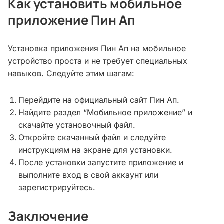
Как установить мобильное
приложение Пин Ап
Установка приложения Пин Ап на мобильное
устройство проста и не требует специальных
навыков. Следуйте этим шагам:
Перейдите на официальный сайт Пин Ап.
Найдите раздел “Мобильное приложение” и
скачайте установочный файл.
Откройте скачанный файл и следуйте
инструкциям на экране для установки.
После установки запустите приложение и
выполните вход в свой аккаунт или
зарегистрируйтесь.
Заключение