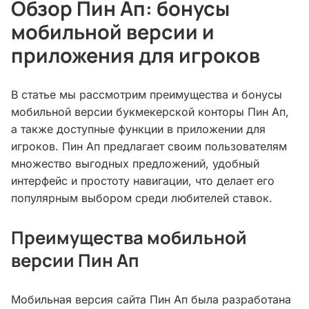
Обзор Пин Ап: бонусы
мобильной версии и
приложения для игроков
В статье мы рассмотрим преимущества и бонусы
мобильной версии букмекерской конторы Пин Ап,
а также доступные функции в приложении для
игроков. Пин Ап предлагает своим пользователям
множество выгодных предложений, удобный
интерфейс и простоту навигации, что делает его
популярным выбором среди любителей ставок.
Преимущества мобильной
версии Пин Ап
Мобильная версия сайта Пин Ап была разработана