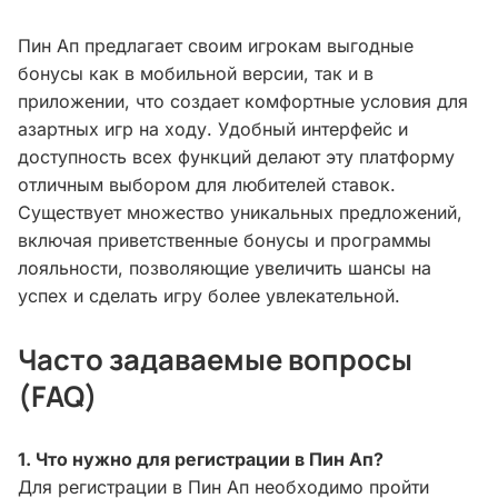
Пин Ап предлагает своим игрокам выгодные
бонусы как в мобильной версии, так и в
приложении, что создает комфортные условия для
азартных игр на ходу. Удобный интерфейс и
доступность всех функций делают эту платформу
отличным выбором для любителей ставок.
Существует множество уникальных предложений,
включая приветственные бонусы и программы
лояльности, позволяющие увеличить шансы на
успех и сделать игру более увлекательной.
Часто задаваемые вопросы
(FAQ)
1. Что нужно для регистрации в Пин Ап?
Для регистрации в Пин Ап необходимо пройти