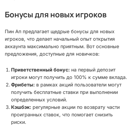
Бонусы для новых игроков
Пин Ап предлагает щедрые бонусы для новых
игроков, что делает начальный опыт открытия
аккаунта максимально приятным. Вот основные
предложения, доступные для новичков:
Приветственный бонус:
на первый депозит
игроки могут получить до 100% к сумме вклада.
Фрибеты:
в рамках акций пользователи могут
получить бесплатные ставки при выполнении
определенных условий.
Кэшбэк:
регулярные акции по возврату части
проигранных ставок, что помогает снизить
риски.