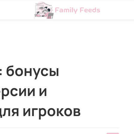
: бонусы
рсии и
ля игроков