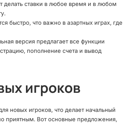
т делать ставки в любое время и в любом
у.
ся быстро, что важно в азартных играх, где
ьная версия предлагает все функции
истрацию, пополнение счета и вывод
вых игроков
ля новых игроков, что делает начальный
но приятным. Вот основные предложения,