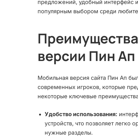
предложений, удобный интерфейс и 
популярным выбором среди любител
Преимущества
версии Пин Ап
Мобильная версия сайта Пин Ап был
современных игроков, которые пред
некоторые ключевые преимущества
Удобство использования:
интерф
устройств, что позволяет легко 
нужные разделы.