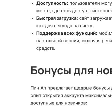
Доступность:
пользователи могу
месте, где есть доступ к интернет
Быстрая загрузка:
сайт загружает
каждая секунда на счету.
Поддержка всех функций:
мобил
настольной версии, включая рег
средств.
Бонусы для но
Пин Ап предлагает щедрые бонусы д
опыт открытия аккаунта максималь
доступные для новичков: