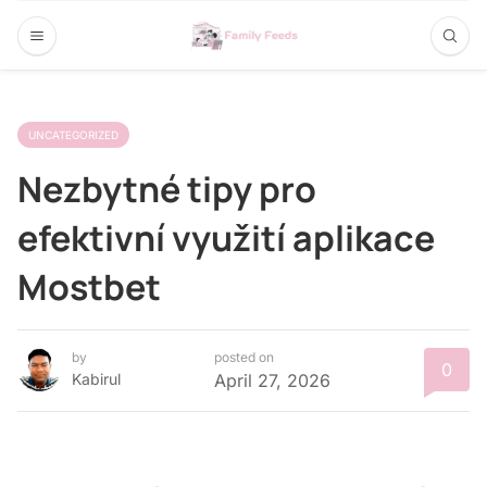
UNCATEGORIZED
Nezbytné tipy pro
efektivní využití aplikace
Mostbet
by
posted on
0
Kabirul
April 27, 2026