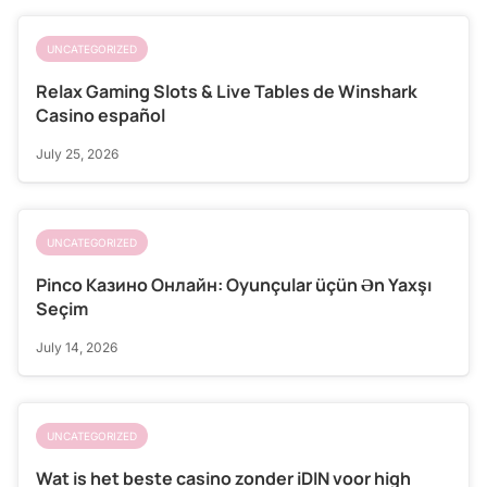
UNCATEGORIZED
Relax Gaming Slots & Live Tables de Winshark
Casino español
July 25, 2026
UNCATEGORIZED
Pinco Казино Онлайн: Oyunçular üçün Ən Yaxşı
Seçim
July 14, 2026
UNCATEGORIZED
Wat is het beste casino zonder iDIN voor high