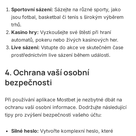
Sportovní sázení:
Sázejte na různé sporty, jako
jsou fotbal, basketbal či tenis s širokým výběrem
trhů.
Kasino hry:
Vyzkoušejte své štěstí při hraní
automatů, pokeru nebo živých kasinových her.
Live sázení:
Vstupte do akce ve skutečném čase
prostřednictvím live sázení během události.
4. Ochrana vaší osobní
bezpečnosti
Při používání aplikace Mostbet je nezbytné dbát na
ochranu vaší osobní informace. Dodržujte následující
tipy pro zvýšení bezpečnosti vašeho účtu:
Silné heslo:
Vytvořte komplexní heslo, které