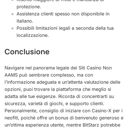
protezione.
Assistenza clienti spesso non disponibile in
italiano.
Possibili limitazioni legali a seconda della tua
localizzazione.
Conclusione
Navigare nel panorama legale dei Siti Casino Non
AAMS può sembrare complesso, ma con
l’informazione adeguata e un’attenta valutazione delle
opzioni, puoi trovare la piattaforma che meglio si
adatta alle tue esigenze. Ricorda di concentrarti su
sicurezza, varietà di giochi, e supporto clienti.
Personalmente, consiglio di iniziare con Casino-X per i
neofiti, poiché offre un bonus di benvenuto generoso e
un’ottima esperienza utente, mentre BitStarz potrebbe