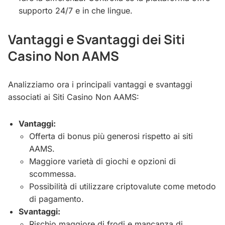
supporto 24/7 e in che lingue.
Vantaggi e Svantaggi dei Siti
Casino Non AAMS
Analizziamo ora i principali vantaggi e svantaggi
associati ai Siti Casino Non AAMS:
Vantaggi:
Offerta di bonus più generosi rispetto ai siti
AAMS.
Maggiore varietà di giochi e opzioni di
scommessa.
Possibilità di utilizzare criptovalute come metodo
di pagamento.
Svantaggi:
Rischio maggiore di frodi e mancanza di