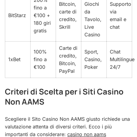
200%
Bitcoin,
Giochi
Supporto
fino a
carte di
da
via
BitStarz
€100 +
credito,
Tavolo,
email e
180 giri
Skrill
Live
chat
gratis
Casino
Carte di
100%
Sport,
Chat
credito,
1xBet
fino a
Casino,
Multilingue
Bitcoin,
€100
Poker
24/7
PayPal
Criteri di Scelta per i Siti Casino
Non AAMS
Scegliere il Sito Casino Non AAMS giusto richiede una
valutazione attenta di diversi criteri. Ecco i più
importanti da considerare:
casino non aams