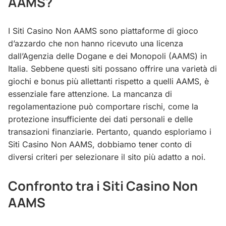
AAMS?
I Siti Casino Non AAMS sono piattaforme di gioco
d’azzardo che non hanno ricevuto una licenza
dall’Agenzia delle Dogane e dei Monopoli (AAMS) in
Italia. Sebbene questi siti possano offrire una varietà di
giochi e bonus più allettanti rispetto a quelli AAMS, è
essenziale fare attenzione. La mancanza di
regolamentazione può comportare rischi, come la
protezione insufficiente dei dati personali e delle
transazioni finanziarie. Pertanto, quando esploriamo i
Siti Casino Non AAMS, dobbiamo tener conto di
diversi criteri per selezionare il sito più adatto a noi.
Confronto tra i Siti Casino Non
AAMS