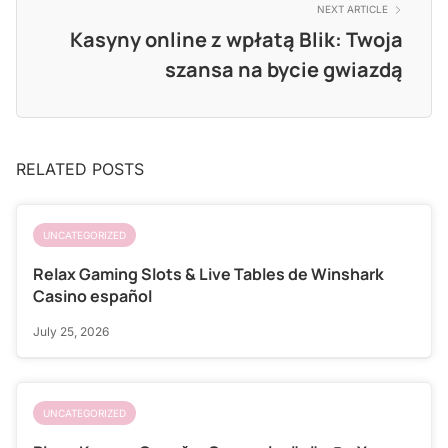
NEXT ARTICLE
Kasyny online z wpłatą Blik: Twoja
szansa na bycie gwiazdą
RELATED POSTS
UNCATEGORIZED
Relax Gaming Slots & Live Tables de Winshark
Casino español
July 25, 2026
UNCATEGORIZED