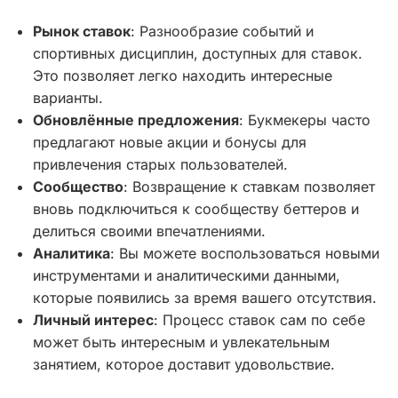
Рынок ставок
: Разнообразие событий и
спортивных дисциплин, доступных для ставок.
Это позволяет легко находить интересные
варианты.
Обновлённые предложения
: Букмекеры часто
предлагают новые акции и бонусы для
привлечения старых пользователей.
Сообщество
: Возвращение к ставкам позволяет
вновь подключиться к сообществу беттеров и
делиться своими впечатлениями.
Аналитика
: Вы можете воспользоваться новыми
инструментами и аналитическими данными,
которые появились за время вашего отсутствия.
Личный интерес
: Процесс ставок сам по себе
может быть интересным и увлекательным
занятием, которое доставит удовольствие.