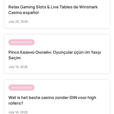
Relax Gaming Slots & Live Tables de Winshark
Casino español
July 25, 2026
UNCATEGORIZED
Pinco Казино Онлайн: Oyunçular üçün Ən Yaxşı
Seçim
July 14, 2026
UNCATEGORIZED
Wat is het beste casino zonder iDIN voor high
rollers?
July 14, 2026