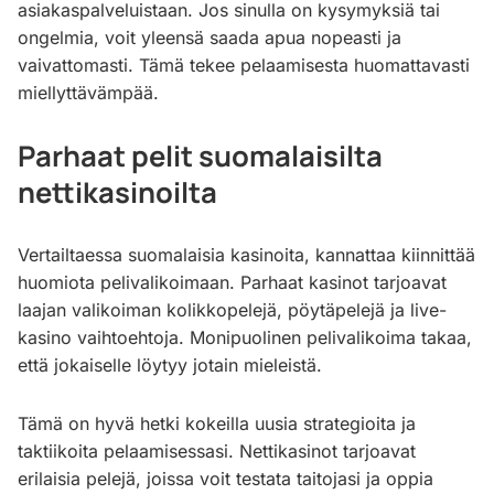
asiakaspalveluistaan. Jos sinulla on kysymyksiä tai
ongelmia, voit yleensä saada apua nopeasti ja
vaivattomasti. Tämä tekee pelaamisesta huomattavasti
miellyttävämpää.
Parhaat pelit suomalaisilta
nettikasinoilta
Vertailtaessa suomalaisia kasinoita, kannattaa kiinnittää
huomiota pelivalikoimaan. Parhaat kasinot tarjoavat
laajan valikoiman kolikkopelejä, pöytäpelejä ja live-
kasino vaihtoehtoja. Monipuolinen pelivalikoima takaa,
että jokaiselle löytyy jotain mieleistä.
Tämä on hyvä hetki kokeilla uusia strategioita ja
taktiikoita pelaamisessasi. Nettikasinot tarjoavat
erilaisia pelejä, joissa voit testata taitojasi ja oppia