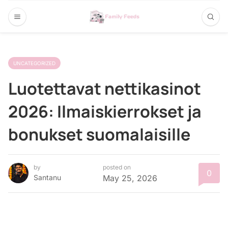
UNCATEGORIZED
Luotettavat nettikasinot
2026: Ilmaiskierrokset ja
bonukset suomalaisille
by
posted on
0
Santanu
May 25, 2026