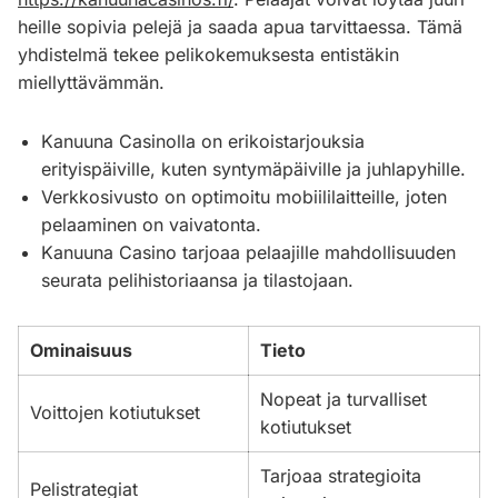
heille sopivia pelejä ja saada apua tarvittaessa. Tämä
yhdistelmä tekee pelikokemuksesta entistäkin
miellyttävämmän.
Kanuuna Casinolla on erikoistarjouksia
erityispäiville, kuten syntymäpäiville ja juhlapyhille.
Verkkosivusto on optimoitu mobiililaitteille, joten
pelaaminen on vaivatonta.
Kanuuna Casino tarjoaa pelaajille mahdollisuuden
seurata pelihistoriaansa ja tilastojaan.
Ominaisuus
Tieto
Nopeat ja turvalliset
Voittojen kotiutukset
kotiutukset
Tarjoaa strategioita
Pelistrategiat