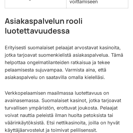
voittamiseen
Asiakaspalvelun rooli
luotettavuudessa
Erityisesti suomalaiset pelaajat arvostavat kasinoita,
jotka tarjoavat suomenkielistä asiakaspalvelua. Tämä
helpottaa ongelmatilanteiden ratkaisua ja tekee
pelaamisesta sujuvampaa. Varmista aina, että
asiakaspalvelu on saatavilla omalla kielelläsi.
Verkkopelaamisen maailmassa luotettavuus on
avainasemassa. Suomalaiset kasinot, jotka tarjoavat
turvallisen ympäristön, erottuvat joukosta. Pelaajat
voivat nauttia peleistä ilman huolta petoksista tai
väärinkäytöksistä. Etsi nettikasinoita, joilla on hyvät
käyttäjäarvostelut ja toimivat pelilisenssit.