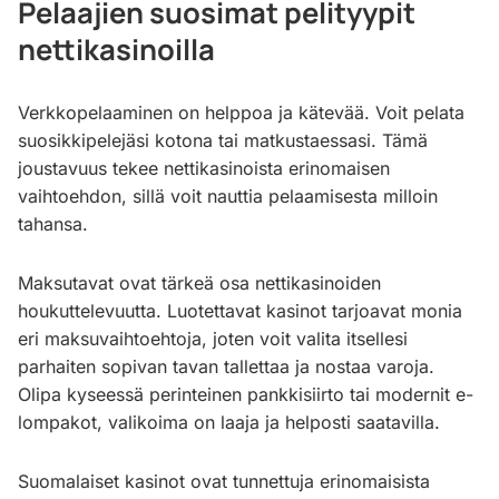
Pelaajien suosimat pelityypit
nettikasinoilla
Verkkopelaaminen on helppoa ja kätevää. Voit pelata
suosikkipelejäsi kotona tai matkustaessasi. Tämä
joustavuus tekee nettikasinoista erinomaisen
vaihtoehdon, sillä voit nauttia pelaamisesta milloin
tahansa.
Maksutavat ovat tärkeä osa nettikasinoiden
houkuttelevuutta. Luotettavat kasinot tarjoavat monia
eri maksuvaihtoehtoja, joten voit valita itsellesi
parhaiten sopivan tavan tallettaa ja nostaa varoja.
Olipa kyseessä perinteinen pankkisiirto tai modernit e-
lompakot, valikoima on laaja ja helposti saatavilla.
Suomalaiset kasinot ovat tunnettuja erinomaisista