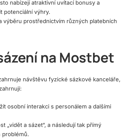
to nabízejí atraktivní uvítací bonusy a
 potenciální výhry.
 výběru prostřednictvím různých platebních
 sázení na Mostbet
 zahrnuje návštěvu fyzické sázkové kanceláře,
zahrnují:
ít osobní interakci s personálem a dalšími
t „vidět a sázet“, a následují tak přímý
h problémů.