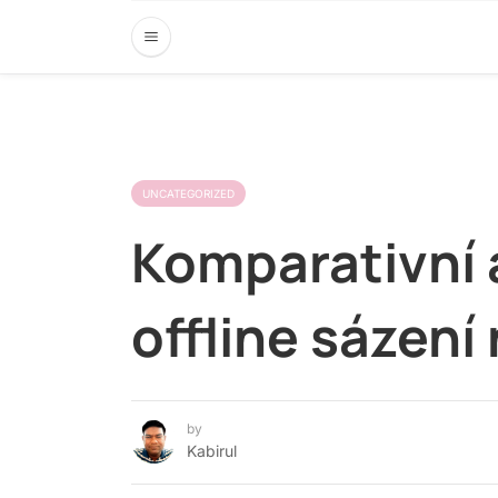
UNCATEGORIZED
Komparativní 
offline sázení
by
Kabirul