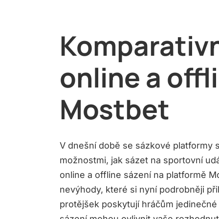
Komparativn
online a offl
Mostbet
V dnešní době se sázkové platformy st
možnostmi, jak sázet na sportovní udá
online a offline sázení na platformě M
nevýhody, které si nyní podrobněji přib
protějšek poskytují hráčům jedinečné 
sázení mohou ovlivnit vaše rozhodnut