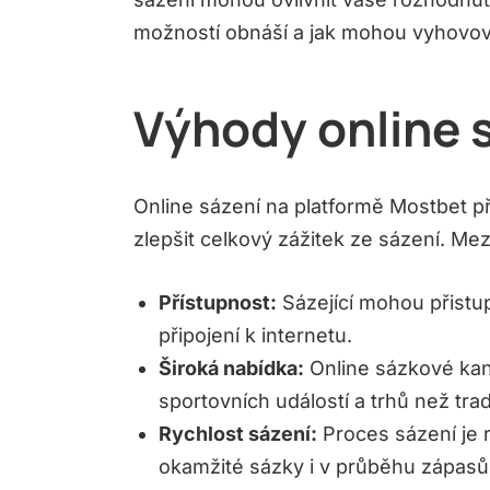
možností obnáší a jak mohou vyhovov
Výhody online 
Online sázení na platformě Mostbet p
zlepšit celkový zážitek ze sázení. Mez
Přístupnost:
Sázející mohou přistup
připojení k internetu.
Široká nabídka:
Online sázkové kan
sportovních událostí a trhů než tra
Rychlost sázení:
Proces sázení je r
okamžité sázky i v průběhu zápasů