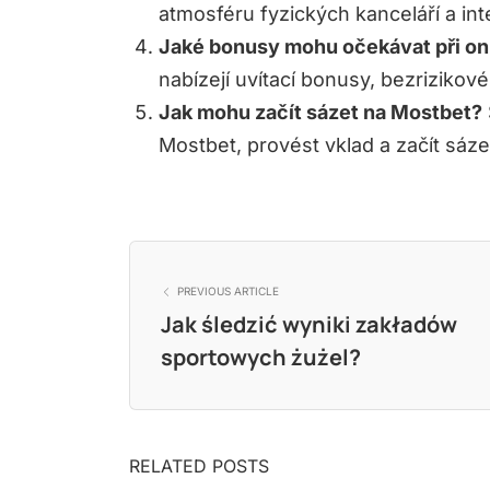
atmosféru fyzických kanceláří a inte
Jaké bonusy mohu očekávat při on
nabízejí uvítací bonusy, bezrizikov
Jak mohu začít sázet na Mostbet?
Mostbet, provést vklad a začít sáze
PREVIOUS ARTICLE
Jak śledzić wyniki zakładów
sportowych żużel?
RELATED POSTS