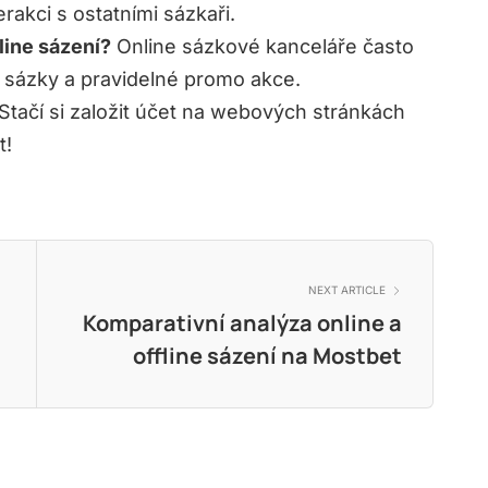
rakci s ostatními sázkaři.
line sázení?
Online sázkové kanceláře často
é sázky a pravidelné promo akce.
Stačí si založit účet na webových stránkách
t!
NEXT ARTICLE
Komparativní analýza online a
offline sázení na Mostbet