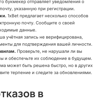
о букмекер отправляет уведомления о
почту, указанную при регистрации.
ки.
1xBet предлагает несколько способов
лектронную почту. Сообщите о своей
бходимые данные.
ша учётная запись не верифицирована,
менты для подтверждения вашей личности.
авилам.
Проверьте, не нарушали ли вы
ы и обеспечьте их соблюдение в будущем.
ма может быть решена быстро, но в других
вите терпение и следите за обновлениями.
тказов в