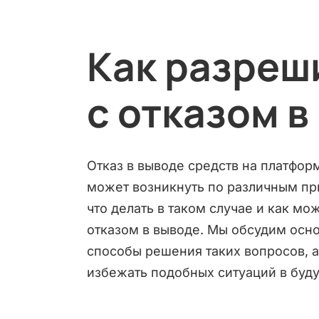
Как разреш
с отказом в
Отказ в выводе средств на платфор
может возникнуть по различным пр
что делать в таком случае и как м
отказом в выводе. Мы обсудим осн
способы решения таких вопросов, а
избежать подобных ситуаций в буд