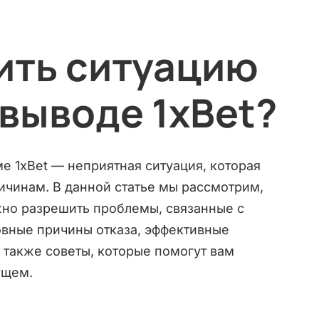
ить ситуацию
 выводе 1xBet?
ме 1xBet — неприятная ситуация, которая
ичинам. В данной статье мы рассмотрим,
ожно разрешить проблемы, связанные с
овные причины отказа, эффективные
 также советы, которые помогут вам
ущем.