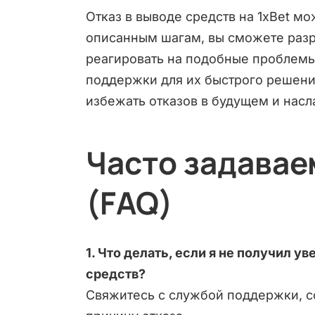
Отказ в выводе средств на 1xBet м
описанным шагам, вы сможете раз
реагировать на подобные проблемы
поддержки для их быстрого решени
избежать отказов в будущем и насл
Часто задава
(FAQ)
1. Что делать, если я не получил у
средств?
Свяжитесь с службой поддержки, с