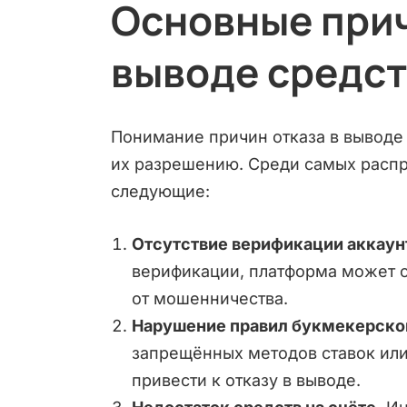
Основные прич
выводе средст
Понимание причин отказа в выводе 
их разрешению. Среди самых расп
следующие:
Отсутствие верификации аккаун
верификации, платформа может о
от мошенничества.
Нарушение правил букмекерско
запрещённых методов ставок или
привести к отказу в выводе.