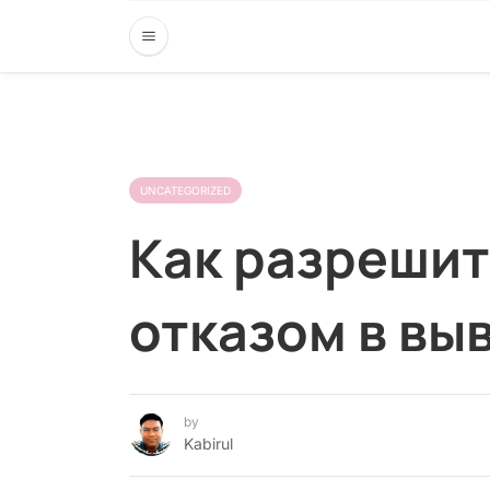
UNCATEGORIZED
Как разрешит
отказом в вы
by
Kabirul