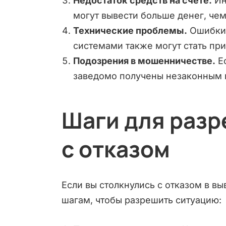
Недостаток средств на счёте.
Ин
могут вывести больше денег, чем 
Технические проблемы.
Ошибки 
системами также могут стать при
Подозрения в мошенничестве.
Ес
заведомо получены незаконным п
Шаги для разр
с отказом
Если вы столкнулись с отказом в вы
шагам, чтобы разрешить ситуацию: