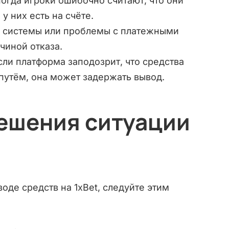
огда игроки ошибочно считают, что они
у них есть на счёте.
системы или проблемы с платежными
чиной отказа.
ли платформа заподозрит, что средства
утём, она может задержать вывод.
ешения ситуации
воде средств на 1xBet, следуйте этим