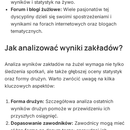
wyników i statystyk na żywo.
Forum i blogi żużlowe:
Wiele pasjonatów tej
dyscypliny dzieli się swoimi spostrzeżeniami i
wynikami na forach internetowych oraz blogach
tematycznych.
Jak analizować wyniki zakładów?
Analiza wyników zakładów na żużel wymaga nie tylko
śledzenia spotkań, ale także głębszej oceny statystyk
oraz formy drużyn. Warto zwrócić uwagę na kilka
kluczowych aspektów:
Forma drużyn:
Szczegółowa analiza ostatnich
wyników drużyn pomoże w przewidzeniu ich
przyszłych osiągnięć.
Dopasowanie zawodników:
Zawodnicy mogą mieć