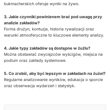
bukmacherskich oferuje wyniki na żywo.
3. Jakie czynniki powinienem brać pod uwagę przy
analizie zakładów?
Forma drużyn, kontuzje, historia rywalizacji oraz
warunki atmosferyczne to kluczowe elementy analizy.
4. Jakie typy zakładów są dostępne w żużlu?
Można obstawiać zwycięzców wyścigów, miejsca na
podium oraz zakłady systemowe.
5. Co zrobić, aby być lepszym w zakładach na żużel?
Regularne analizowanie wyników, edukacja o sporcie
oraz obserwacja wydarzeń i statystyk.