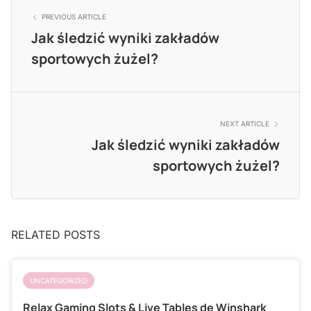
PREVIOUS ARTICLE
Jak śledzić wyniki zakładów
sportowych żużel?
NEXT ARTICLE
Jak śledzić wyniki zakładów
sportowych żużel?
RELATED POSTS
UNCATEGORIZED
Relax Gaming Slots & Live Tables de Winshark