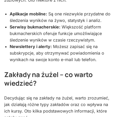
żużlowych. Oto niektóre z nich:
Aplikacje mobilne:
Są one niezwykle przydatne do
śledzenia wyników na żywo, statystyk i analiz.
Serwisy bukmacherskie:
Większość platform
bukmacherskich oferuje funkcje umożliwiające
śledzenie wyników w czasie rzeczywistym.
Newslettery i alerty:
Możesz zapisać się na
subskrypcje, aby otrzymywać powiadomienia o
wynikach na swoje konto e-mail lub telefon.
Zakłady na żużel – co warto
wiedzieć?
Decydując się na zakłady na żużel, warto zrozumieć,
jak działają różne typy zakładów oraz co wpływa na
ich kursy. Oto kilka podstawowych informacji, które