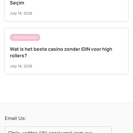
Seçim
July 14, 2026
UNCATEGORIZED
Wat is het beste casino zonder iDIN voor high
rollers?
July 14, 2026
Email Us: