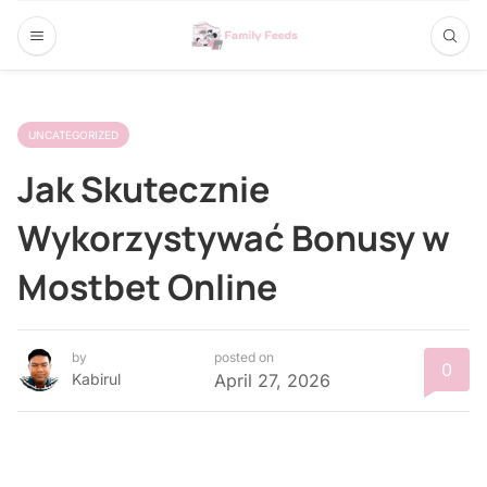
UNCATEGORIZED
Jak Skutecznie
Wykorzystywać Bonusy w
Mostbet Online
by
posted on
0
Kabirul
April 27, 2026