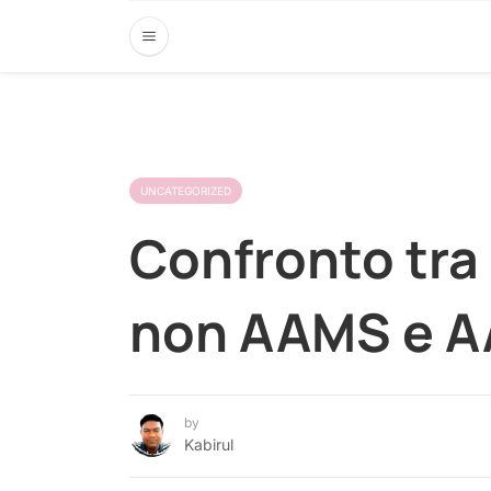
UNCATEGORIZED
Confronto tra 
non AAMS e 
by
Kabirul