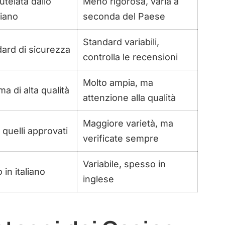
tutelata dallo
Meno rigorosa, varia a
liano
seconda del Paese
Standard variabili,
dard di sicurezza
controlla le recensioni
Molto ampia, ma
ma di alta qualità
attenzione alla qualità
Maggiore varietà, ma
a quelli approvati
verificate sempre
Variabile, spesso in
in italiano
inglese