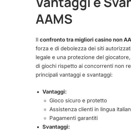
Vantaggi e Sva
AAMS
Il
confronto tra migliori casino non
forza e di debolezza dei siti autorizz
legale e una protezione del giocatore, 
di giochi rispetto ai concorrenti non 
principali vantaggi e svantaggi:
Vantaggi:
Gioco sicuro e protetto
Assistenza clienti in lingua italia
Pagamenti garantiti
Svantaggi: