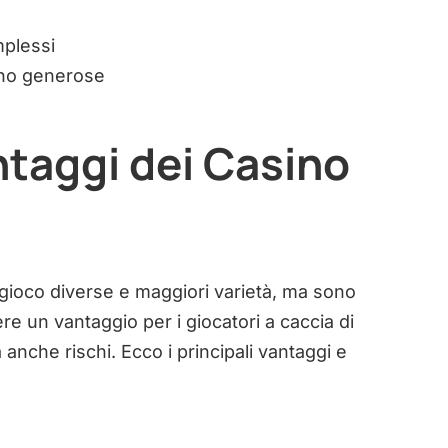
mplessi
eno generose
ntaggi dei Casino
 gioco diverse e maggiori varietà, ma sono
 un vantaggio per i giocatori a caccia di
anche rischi. Ecco i principali vantaggi e