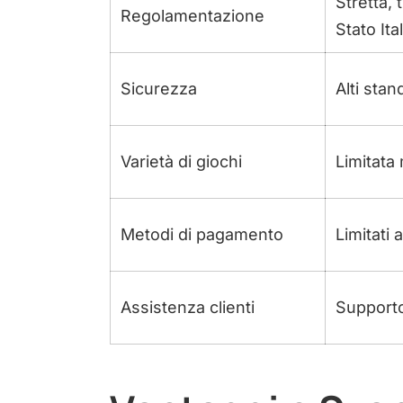
Stretta, 
Regolamentazione
Stato Ita
Sicurezza
Alti stan
Varietà di giochi
Limitata 
Metodi di pagamento
Limitati 
Assistenza clienti
Supporto 