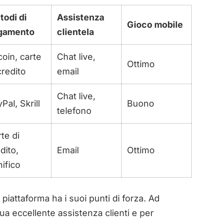
odi di
Assistenza
Gioco mobile
gamento
clientela
coin, carte
Chat live,
Ottimo
credito
email
Chat live,
Pal, Skrill
Buono
telefono
te di
dito,
Email
Ottimo
ifico
piattaforma ha i suoi punti di forza. Ad
ua eccellente assistenza clienti e per