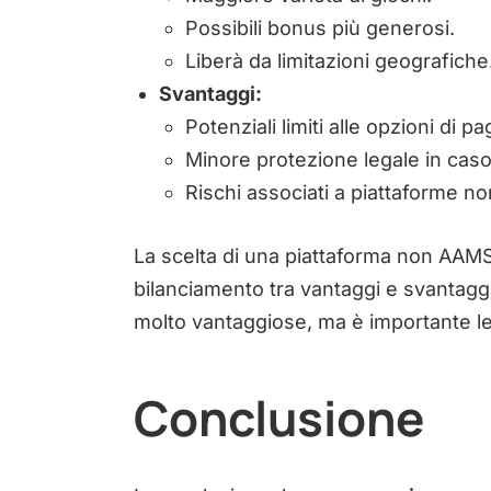
Possibili bonus più generosi.
Liberà da limitazioni geografiche
Svantaggi:
Potenziali limiti alle opzioni di 
Minore protezione legale in caso
Rischi associati a piattaforme n
La scelta di una piattaforma non AAM
bilanciamento tra vantaggi e svantaggi. 
molto vantaggiose, ma è importante le
Conclusione