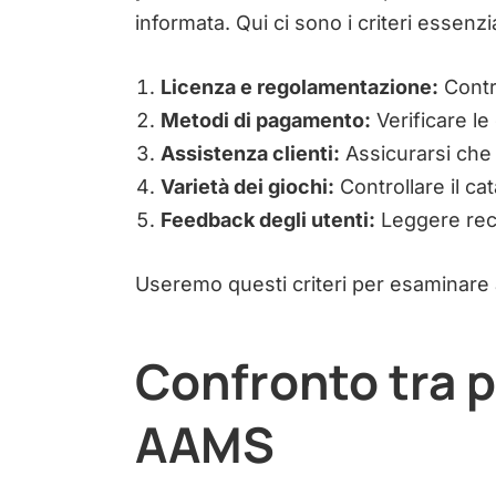
informata. Qui ci sono i criteri essenzia
Licenza e regolamentazione:
Contro
Metodi di pagamento:
Verificare le 
Assistenza clienti:
Assicurarsi che c
Varietà dei giochi:
Controllare il cat
Feedback degli utenti:
Leggere rece
Useremo questi criteri per esaminare 
Confronto tra 
AAMS