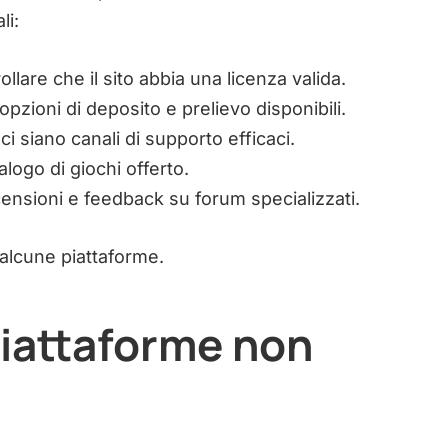
li:
llare che il sito abbia una licenza valida.
opzioni di deposito e prelievo disponibili.
i siano canali di supporto efficaci.
alogo di giochi offerto.
nsioni e feedback su forum specializzati.
alcune piattaforme.
piattaforme non