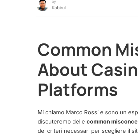
by
Kabirul
Common Mis
About Casi
Platforms
Mi chiamo Marco Rossi e sono un espe
discuteremo delle
common misconcept
dei criteri necessari per scegliere il 