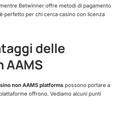
, mentre Betwinner offre metodi di pagamento
, è perfetto per chi cerca casino con licenza
taggi delle
on AAMS
sino non AAMS platforms
possono portare a
 piattaforme offrono. Vediamo alcuni punti