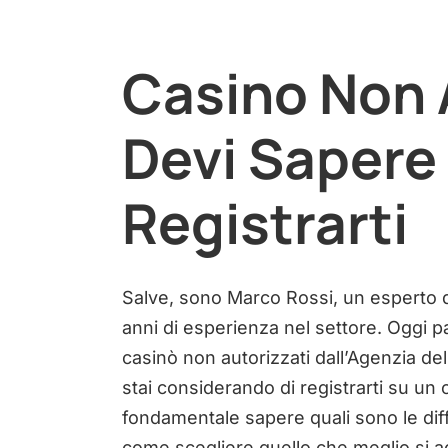
Casino Non
Devi Sapere 
Registrarti
Salve, sono Marco Rossi, un esperto 
anni di esperienza nel settore. Oggi 
casinò non autorizzati dall’Agenzia de
stai considerando di registrarti su un
fondamentale sapere quali sono le differ
come scegliere quello che meglio si ad