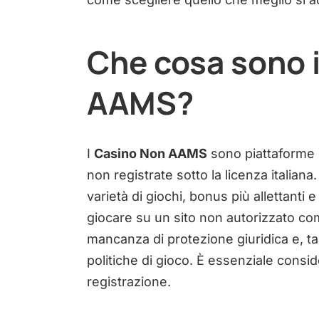
Che cosa sono 
AAMS?
I
Casino Non AAMS
sono piattaforme 
non registrate sotto la licenza italian
varietà di giochi, bonus più allettanti e
giocare su un sito non autorizzato com
mancanza di protezione giuridica e, tal
politiche di gioco. È essenziale consid
registrazione.