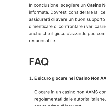
In conclusione, scegliere un
Casino 
informata. Dovresti considerare la lice
assicurarti di avere un buon supporto c
dimenticare di confrontare i vari casin
anche che il gioco d’azzardo può comp
responsabile.
FAQ
È sicuro giocare nei Casino Non 
Giocare in un casino non AAMS com
regolamentati dalle autorità italian