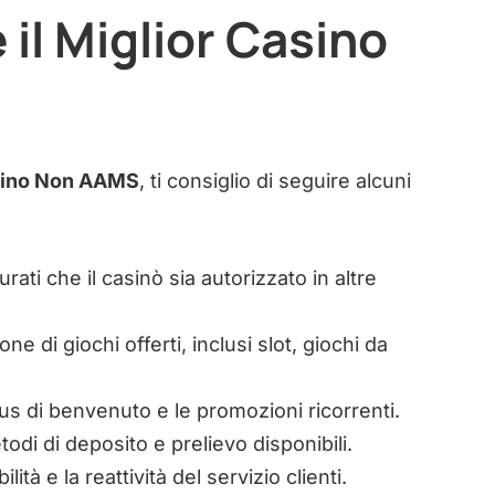
il Miglior Casino
ino Non AAMS
, ti consiglio di seguire alcuni
rati che il casinò sia autorizzato in altre
ne di giochi offerti, inclusi slot, giochi da
us di benvenuto e le promozioni ricorrenti.
todi di deposito e prelievo disponibili.
lità e la reattività del servizio clienti.