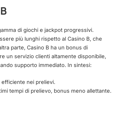
 B
gamma di giochi e jackpot progressivi.
ssere più lunghi rispetto al Casino B, che
’altra parte, Casino B ha un bonus di
 un servizio clienti altamente disponibile,
ando supporto immediato. In sintesi:
efficiente nei prelievi.
imi tempi di prelievo, bonus meno allettante.