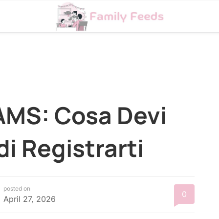
AMS: Cosa Devi
i Registrarti
posted on
0
April 27, 2026