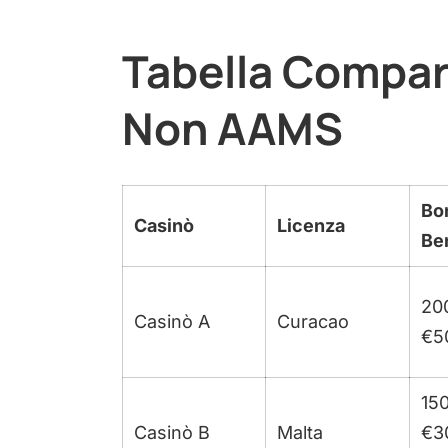
Tabella Compar
Non AAMS
Bo
Casinò
Licenza
Be
20
Casinò A
Curacao
€5
150
Casinò B
Malta
€3