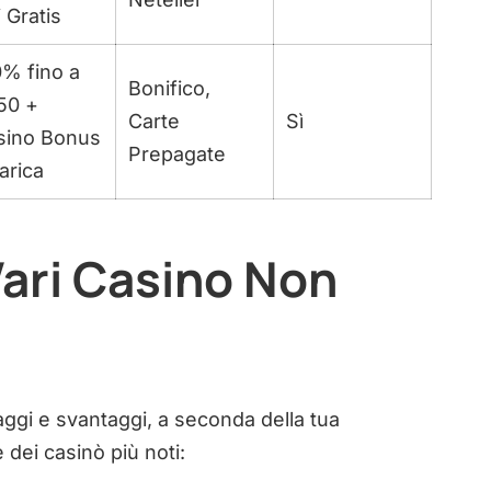
i Gratis
% fino a
Bonifico,
50 +
Carte
Sì
sino Bonus
Prepagate
arica
 Vari Casino Non
gi e svantaggi, a seconda della tua
dei casinò più noti: