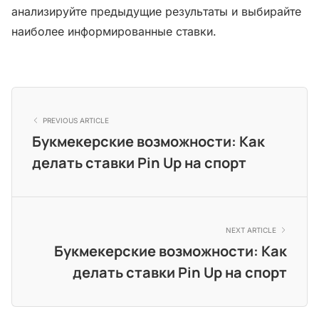
анализируйте предыдущие результаты и выбирайте
наиболее информированные ставки.
PREVIOUS ARTICLE
Букмекерские возможности: Как
делать ставки Pin Up на спорт
NEXT ARTICLE
Букмекерские возможности: Как
делать ставки Pin Up на спорт