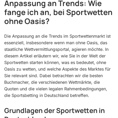
Anpassung an Trends: Wie
fange ich an, bei Sportwetten
ohne Oasis?
Die Anpassung an die Trends im Sportwettenmarkt ist
essenziell, insbesondere wenn man ohne Oasis, das
staatliche Wettvermittlungsportal, agieren möchte. In
diesem Artikel erläutern wir, wie Sie in der Welt der
Sportwetten starten können, was es bedeutet, ohne
Oasis zu wetten, und welche Aspekte des Marktes für
Sie relevant sind. Dabei betrachten wir die besten
Buchmacher, die verschiedenen Wettmärkte, die
Quoten und die vielen legalen Rahmenbedingungen,
die Sportsbetting in Deutschland betreffen.
Grundlagen der Sportwetten in