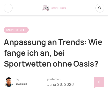
UNCATEGORIZED
Anpassung an Trends: Wie
fange ich an, bei
Sportwetten ohne Oasis?
by
posted on
0
Kabirul
June 26, 2026