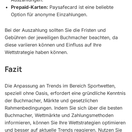
Prepaid-Karten:
Paysafecard ist eine beliebte
Option für anonyme Einzahlungen.
Bei der Auszahlung sollten Sie die Fristen und
Gebühren der jeweiligen Buchmacher beachten, da
diese variieren können und Einfluss auf Ihre
Wettstrategie haben können.
Fazit
Die Anpassung an Trends im Bereich Sportwetten,
speziell ohne Oasis, erfordert eine gründliche Kenntnis
der Buchmacher, Märkte und gesetzlichen
Rahmenbedingungen. Indem Sie sich über die besten
Buchmacher, Wettmärkte und Zahlungsmethoden
informieren, können Sie Ihre Wettstrategien optimieren
und besser auf aktuelle Trends reagieren. Nutzen Sie