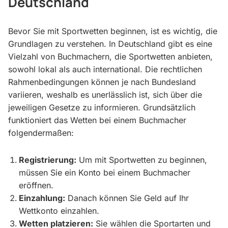
Deutschland
Bevor Sie mit Sportwetten beginnen, ist es wichtig, die
Grundlagen zu verstehen. In Deutschland gibt es eine
Vielzahl von Buchmachern, die Sportwetten anbieten,
sowohl lokal als auch international. Die rechtlichen
Rahmenbedingungen können je nach Bundesland
variieren, weshalb es unerlässlich ist, sich über die
jeweiligen Gesetze zu informieren. Grundsätzlich
funktioniert das Wetten bei einem Buchmacher
folgendermaßen:
Registrierung:
Um mit Sportwetten zu beginnen,
müssen Sie ein Konto bei einem Buchmacher
eröffnen.
Einzahlung:
Danach können Sie Geld auf Ihr
Wettkonto einzahlen.
Wetten platzieren:
Sie wählen die Sportarten und