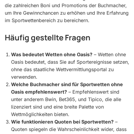
die zahlreichen Boni und Promotions der Buchmacher,
um Ihre Gewinnchancen zu erhöhen und Ihre Erfahrung
im Sportwettenbereich zu bereichern.
Häufig gestellte Fragen
Was bedeutet Wetten ohne Oasis?
– Wetten ohne
Oasis bedeutet, dass Sie auf Sportereignisse setzen,
ohne das staatliche Wettvermittlungsportal zu
verwenden.
Welche Buchmacher sind für Sportwetten ohne
Oasis empfehlenswert?
– Empfehlenswert sind
unter anderem Bwin, Bet365, und Tipico, die alle
lizenziert sind und eine breite Palette von
Wettmöglichkeiten bieten.
Wie funktionieren Quoten bei Sportwetten?
–
Quoten spiegeln die Wahrscheinlichkeit wider, dass