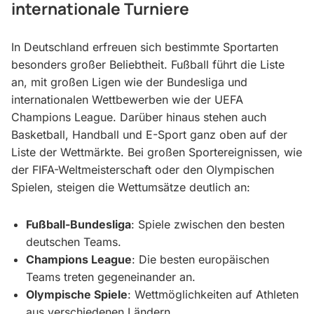
internationale Turniere
In Deutschland erfreuen sich bestimmte Sportarten
besonders großer Beliebtheit. Fußball führt die Liste
an, mit großen Ligen wie der Bundesliga und
internationalen Wettbewerben wie der UEFA
Champions League. Darüber hinaus stehen auch
Basketball, Handball und E-Sport ganz oben auf der
Liste der Wettmärkte. Bei großen Sportereignissen, wie
der FIFA-Weltmeisterschaft oder den Olympischen
Spielen, steigen die Wettumsätze deutlich an:
Fußball-Bundesliga
: Spiele zwischen den besten
deutschen Teams.
Champions League
: Die besten europäischen
Teams treten gegeneinander an.
Olympische Spiele
: Wettmöglichkeiten auf Athleten
aus verschiedenen Ländern.