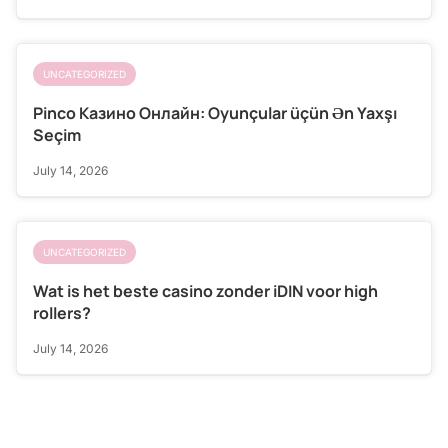
UNCATEGORIZED
Pinco Казино Онлайн: Oyunçular üçün Ən Yaxşı
Seçim
July 14, 2026
UNCATEGORIZED
Wat is het beste casino zonder iDIN voor high
rollers?
July 14, 2026