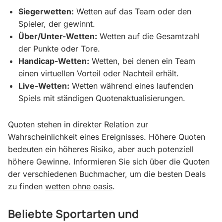
Siegerwetten:
Wetten auf das Team oder den
Spieler, der gewinnt.
Über/Unter-Wetten:
Wetten auf die Gesamtzahl
der Punkte oder Tore.
Handicap-Wetten:
Wetten, bei denen ein Team
einen virtuellen Vorteil oder Nachteil erhält.
Live-Wetten:
Wetten während eines laufenden
Spiels mit ständigen Quotenaktualisierungen.
Quoten stehen in direkter Relation zur
Wahrscheinlichkeit eines Ereignisses. Höhere Quoten
bedeuten ein höheres Risiko, aber auch potenziell
höhere Gewinne. Informieren Sie sich über die Quoten
der verschiedenen Buchmacher, um die besten Deals
zu finden
wetten ohne oasis
.
Beliebte Sportarten und