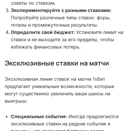
советы по ставкам.
Экспериментируйте с разными ставками:
Попробуйте различные типы ставок: форы,
тоталы и промежуточные результаты.
Определите свой бюджет:
Установите лимит на
ставки и не выходите за его пределы, чтобы
избежать финансовых потерь.
Эксклюзивные ставки на матчи
Эксклюзивная линия ставок на матчи 1хБет
предлагает уникальные возможности, которые
могут существенно увеличить ваши шансы на
выигрыш:
Специальные события:
Иногда предлагаются
эксклюзивные ставки на редкие события и