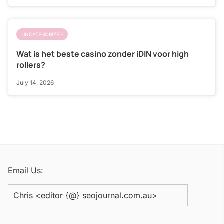
UNCATEGORIZED
Wat is het beste casino zonder iDIN voor high
rollers?
July 14, 2026
Email Us:
Chris <editor {@} seojournal.com.au>