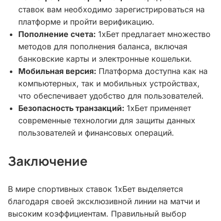
ставок вам необходимо зарегистрироваться на
платформе и пройти верификацию.
Пополнение счета:
1хБет предлагает множество
методов для пополнения баланса, включая
банковские карты и электронные кошельки.
Мобильная версия:
Платформа доступна как на
компьютерных, так и мобильных устройствах,
что обеспечивает удобство для пользователей.
Безопасность транзакций:
1хБет применяет
современные технологии для защиты данных
пользователей и финансовых операций.
Заключение
В мире спортивных ставок 1хБет выделяется
благодаря своей эксклюзивной линии на матчи и
высоким коэффициентам. Правильный выбор