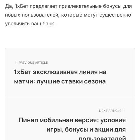
Да, 1хБет предлагает привлекательные бонусы для
новых пользователей, которые могут существенно
увеличить ваш банк.
PREVIOUS ARTICLE
1хБет эксклюзивная линия на
матчи: лучшие ставки сезона
NEXT ARTICLE
Пинап мобильная версия: условия
игры, бонусы и акции для
пользователей