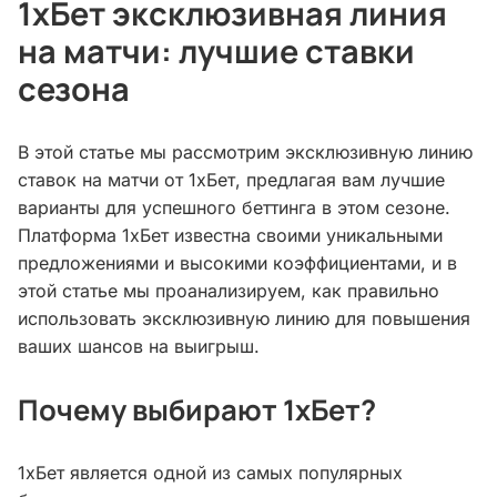
1хБет эксклюзивная линия
на матчи: лучшие ставки
сезона
В этой статье мы рассмотрим эксклюзивную линию
ставок на матчи от 1хБет, предлагая вам лучшие
варианты для успешного беттинга в этом сезоне.
Платформа 1хБет известна своими уникальными
предложениями и высокими коэффициентами, и в
этой статье мы проанализируем, как правильно
использовать эксклюзивную линию для повышения
ваших шансов на выигрыш.
Почему выбирают 1хБет?
1хБет является одной из самых популярных