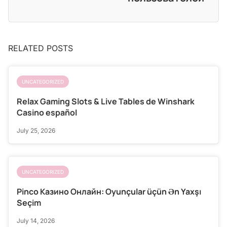
RELATED POSTS
UNCATEGORIZED
Relax Gaming Slots & Live Tables de Winshark
Casino español
July 25, 2026
UNCATEGORIZED
Pinco Казино Онлайн: Oyunçular üçün Ən Yaxşı
Seçim
July 14, 2026