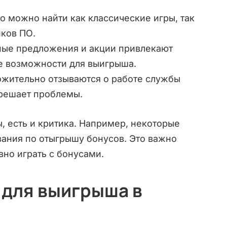
о можно найти как классические игры, так
иков ПО.
ые предложения и акции привлекают
е возможности для выигрыша.
жительно отзываются о работе службы
 решает проблемы.
 есть и критика. Например, некоторые
вания по отыгрышу бонусов. Это важно
вно играть с бонусами.
 для выигрыша в