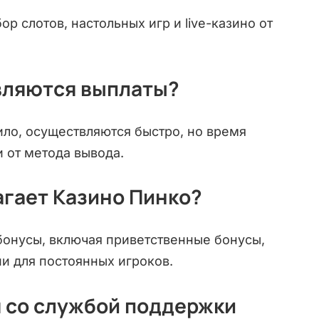
 слотов, настольных игр и live-казино от
твляются выплаты?
ило, осуществляются быстро, но время
 от метода вывода.
агает Казино Пинко?
бонусы, включая приветственные бонусы,
и для постоянных игроков.
я со службой поддержки